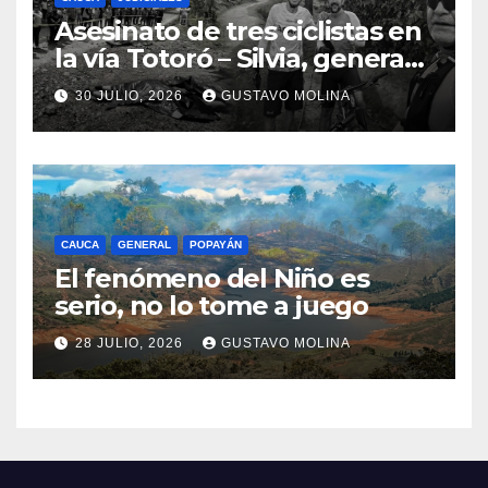
Asesinato de tres ciclistas en
la vía Totoró – Silvia, genera
consternación en el Cauca
30 JULIO, 2026
GUSTAVO MOLINA
CAUCA
GENERAL
POPAYÁN
El fenómeno del Niño es
serio, no lo tome a juego
28 JULIO, 2026
GUSTAVO MOLINA