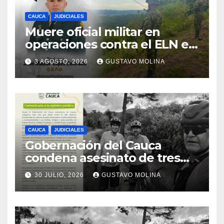
CAUCA
JUDICIALES
Muere oficial militar en
operaciones contra el ELN en
el sur del Cauca
3 AGOSTO, 2026
GUSTAVO MOLINA
CAUCA
JUDICIALES
Gobernación del Cauca
condena asesinato de tres
ciudadanos y exige medidas
30 JULIO, 2026
GUSTAVO MOLINA
urgentes al Gobierno
Nacional