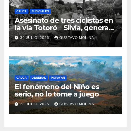
CAUCA
JUDICIALES
Asesinato de tres ciclistas en
la vía Totoró – Silvia, genera
consternación en el Cauca
30 JULIO, 2026
GUSTAVO MOLINA
CAUCA
GENERAL
POPAYÁN
El fenómeno del Niño es
serio, no lo tome a juego
28 JULIO, 2026
GUSTAVO MOLINA