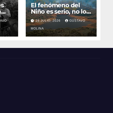
es
El fenómeno del
a
Niño es serio, no lo
tome a juego
AVO
28 JULIO, 2026
GUSTAVO
n el
MOLINA