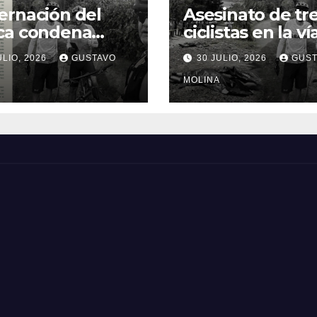
rnación del
Asesinato de tr
ca condena
ciclistas en la ví
inato de tres
Totoró – Silvia,
ULIO, 2026
GUSTAVO
30 JULIO, 2026
GUST
anos y exige
genera
idas urgentes
consternación e
MOLINA
obierno
Cauca
onal