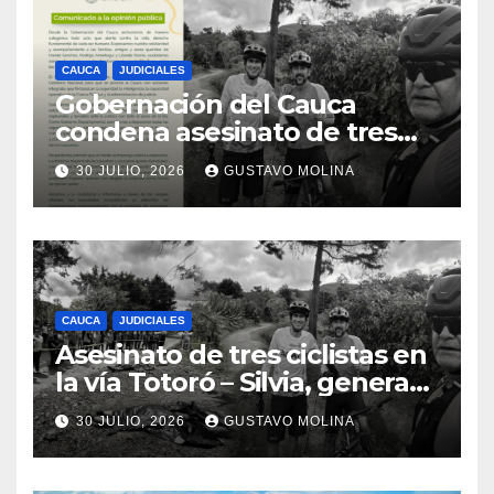
CAUCA
JUDICIALES
Gobernación del Cauca
condena asesinato de tres
ciudadanos y exige medidas
30 JULIO, 2026
GUSTAVO MOLINA
urgentes al Gobierno
Nacional
CAUCA
JUDICIALES
Asesinato de tres ciclistas en
la vía Totoró – Silvia, genera
consternación en el Cauca
30 JULIO, 2026
GUSTAVO MOLINA