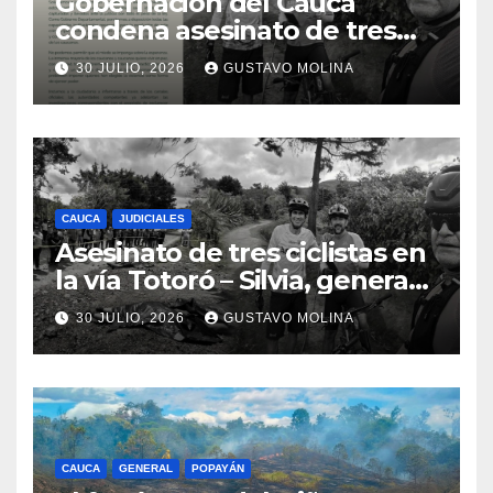
Gobernación del Cauca
condena asesinato de tres
ciudadanos y exige medidas
30 JULIO, 2026
GUSTAVO MOLINA
urgentes al Gobierno
Nacional
CAUCA
JUDICIALES
Asesinato de tres ciclistas en
la vía Totoró – Silvia, genera
consternación en el Cauca
30 JULIO, 2026
GUSTAVO MOLINA
CAUCA
GENERAL
POPAYÁN