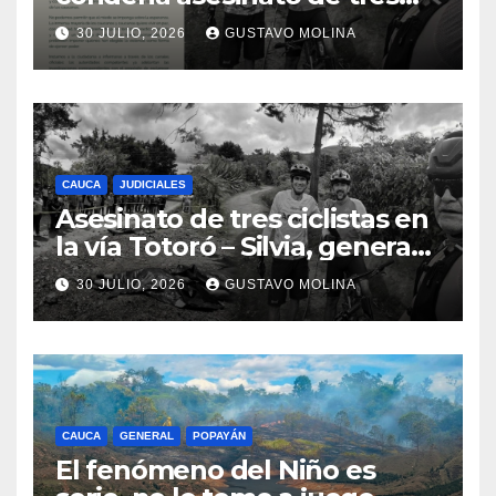
ciudadanos y exige medidas
30 JULIO, 2026
GUSTAVO MOLINA
urgentes al Gobierno
Nacional
CAUCA
JUDICIALES
Asesinato de tres ciclistas en
la vía Totoró – Silvia, genera
consternación en el Cauca
30 JULIO, 2026
GUSTAVO MOLINA
CAUCA
GENERAL
POPAYÁN
El fenómeno del Niño es