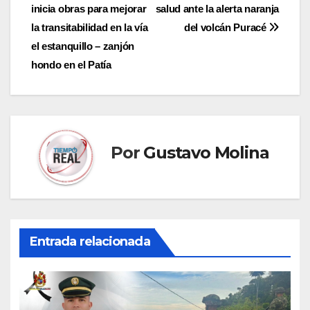
de
inicia obras para mejorar
salud ante la alerta naranja
entradas
la transitabilidad en la vía
del volcán Puracé
el estanquillo – zanjón
hondo en el Patía
Por
Gustavo Molina
Entrada relacionada