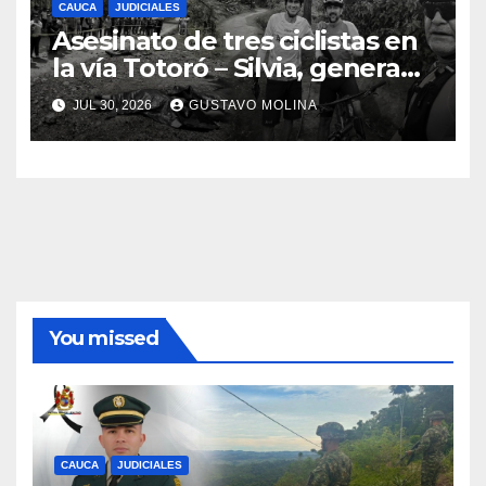
CAUCA
JUDICIALES
Asesinato de tres ciclistas en
la vía Totoró – Silvia, genera
consternación en el Cauca
JUL 30, 2026
GUSTAVO MOLINA
You missed
CAUCA
JUDICIALES