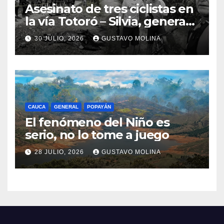
Asesinato de tres ciclistas en
la vía Totoró – Silvia, genera
consternación en el Cauca
30 JULIO, 2026
GUSTAVO MOLINA
CAUCA
GENERAL
POPAYÁN
El fenómeno del Niño es
serio, no lo tome a juego
28 JULIO, 2026
GUSTAVO MOLINA