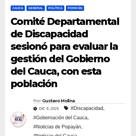
CAUCA
GENERAL
POLÍTICA
POPAYÁN
Comité Departamental
de Discapacidad
sesionó para evaluar la
gestión del Gobierno
del Cauca, con esta
población
Por
Gustavo Molina
#Discapacidad
,
DIC 9, 2025
#Gobernación del Cauca
,
#Noticias de Popayán
,
#Noticias del Cauca