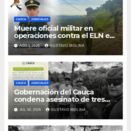
CAUCA
JUDICIALES
Muere oficial militar en
operaciones contra el ELN en
el sur del Cauca
AGO 3, 2026
GUSTAVO MOLINA
CAUCA
JUDICIALES
Gobernación del Cauca
condena asesinato de tres
ciudadanos y exige medidas
JUL 30, 2026
GUSTAVO MOLINA
urgentes al Gobierno
Nacional