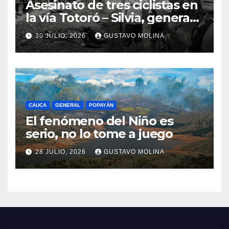
Asesinato de tres ciclistas en
la vía Totoró – Silvia, genera
consternación en el Cauca
30 JULIO, 2026
GUSTAVO MOLINA
CAUCA
GENERAL
POPAYÁN
El fenómeno del Niño es
serio, no lo tome a juego
28 JULIO, 2026
GUSTAVO MOLINA