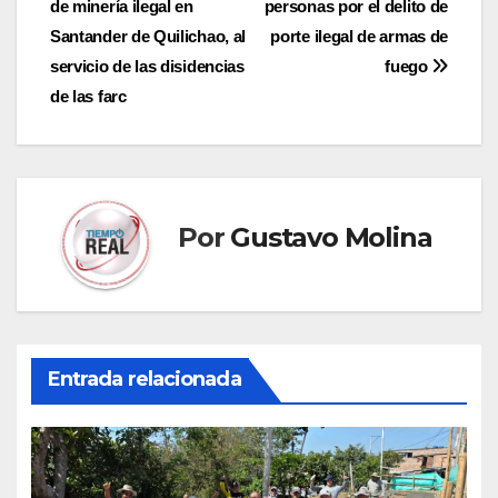
de minería ilegal en
personas por el delito de
entradas
Santander de Quilichao, al
porte ilegal de armas de
servicio de las disidencias
fuego
de las farc
Por
Gustavo Molina
Entrada relacionada