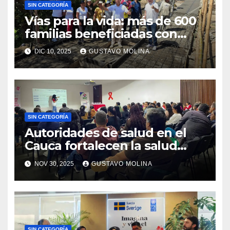
SIN CATEGORÍA
Vías para la vida: más de 600
familias beneficiadas con
placahuella en popayán
DIC 10, 2025
GUSTAVO MOLINA
SIN CATEGORÍA
Autoridades de salud en el
Cauca fortalecen la salud
materna y la prevención de
NOV 30, 2025
GUSTAVO MOLINA
enfermedades de
transmisión sexual
SIN CATEGORÍA