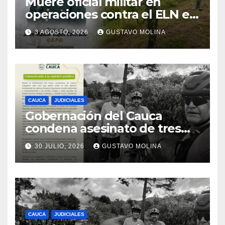
Muere oficial militar en
operaciones contra el ELN en
el sur del Cauca
3 AGOSTO, 2026
GUSTAVO MOLINA
CAUCA
JUDICIALES
Gobernación del Cauca
condena asesinato de tres
ciudadanos y exige medidas
30 JULIO, 2026
GUSTAVO MOLINA
urgentes al Gobierno
Nacional
CAUCA
JUDICIALES