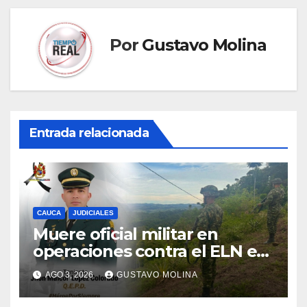
Por
Gustavo Molina
Entrada relacionada
CAUCA
JUDICIALES
Muere oficial militar en
operaciones contra el ELN en
el sur del Cauca
AGO 3, 2026
GUSTAVO MOLINA