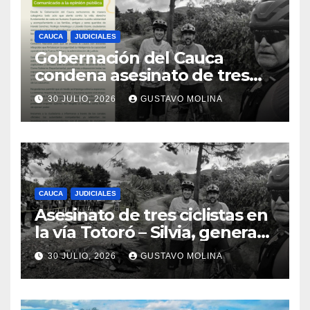
CAUCA
JUDICIALES
Gobernación del Cauca
condena asesinato de tres
ciudadanos y exige medidas
30 JULIO, 2026
GUSTAVO MOLINA
urgentes al Gobierno
Nacional
CAUCA
JUDICIALES
Asesinato de tres ciclistas en
la vía Totoró – Silvia, genera
consternación en el Cauca
30 JULIO, 2026
GUSTAVO MOLINA