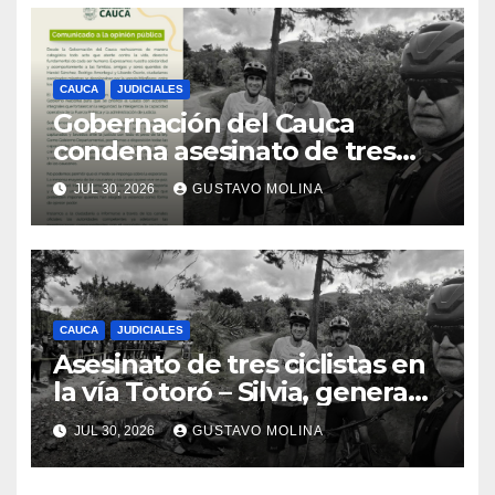
CAUCA
JUDICIALES
Gobernación del Cauca
condena asesinato de tres
ciudadanos y exige medidas
JUL 30, 2026
GUSTAVO MOLINA
urgentes al Gobierno
Nacional
CAUCA
JUDICIALES
Asesinato de tres ciclistas en
la vía Totoró – Silvia, genera
consternación en el Cauca
JUL 30, 2026
GUSTAVO MOLINA