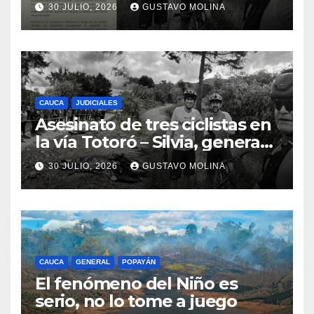
ciudadanos y exige medidas
30 JULIO, 2026
GUSTAVO MOLINA
urgentes al Gobierno
Nacional
CAUCA
JUDICIALES
Asesinato de tres ciclistas en
la vía Totoró – Silvia, genera
consternación en el Cauca
30 JULIO, 2026
GUSTAVO MOLINA
CAUCA
GENERAL
POPAYÁN
El fenómeno del Niño es
serio, no lo tome a juego