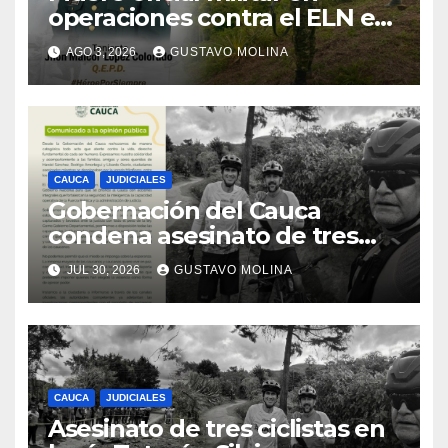
operaciones contra el ELN en
el sur del Cauca
AGO 3, 2026
GUSTAVO MOLINA
CAUCA
JUDICIALES
Gobernación del Cauca
condena asesinato de tres
ciudadanos y exige medidas
JUL 30, 2026
GUSTAVO MOLINA
urgentes al Gobierno
Nacional
CAUCA
JUDICIALES
Asesinato de tres ciclistas en