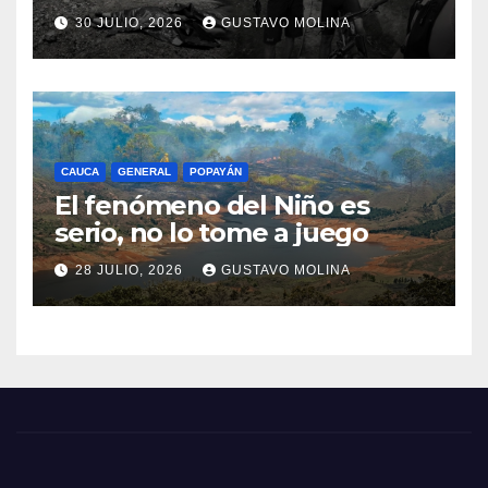
consternación en el Cauca
30 JULIO, 2026
GUSTAVO MOLINA
CAUCA
GENERAL
POPAYÁN
El fenómeno del Niño es
serio, no lo tome a juego
28 JULIO, 2026
GUSTAVO MOLINA