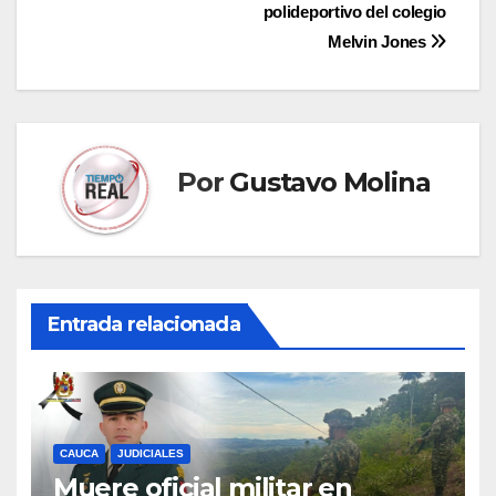
entradas
polideportivo del colegio
Melvin Jones
Por
Gustavo Molina
Entrada relacionada
CAUCA
JUDICIALES
Muere oficial militar en