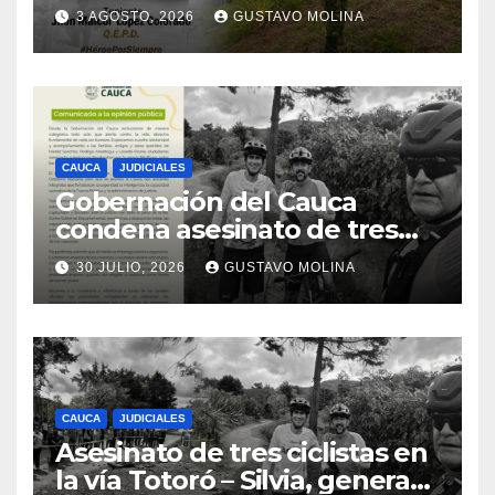
el sur del Cauca
3 AGOSTO, 2026
GUSTAVO MOLINA
CAUCA
JUDICIALES
Gobernación del Cauca
condena asesinato de tres
ciudadanos y exige medidas
30 JULIO, 2026
GUSTAVO MOLINA
urgentes al Gobierno
Nacional
CAUCA
JUDICIALES
Asesinato de tres ciclistas en
la vía Totoró – Silvia, genera