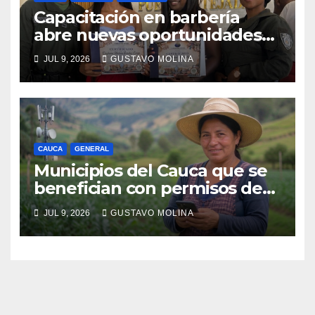
Capacitación en barbería
abre nuevas oportunidades
para los jóvenes de Puerto
JUL 9, 2026
GUSTAVO MOLINA
Tejada, Cauca
CAUCA
GENERAL
Municipios del Cauca que se
benefician con permisos de
uso de la banda de 900 MHz.
JUL 9, 2026
GUSTAVO MOLINA
para conectividad digital