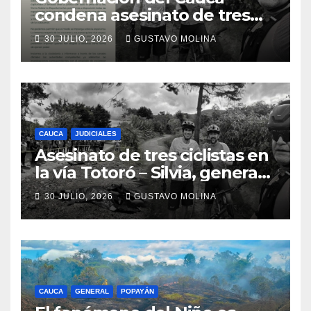
condena asesinato de tres
ciudadanos y exige medidas
30 JULIO, 2026
GUSTAVO MOLINA
urgentes al Gobierno
Nacional
CAUCA
JUDICIALES
Asesinato de tres ciclistas en
la vía Totoró – Silvia, genera
consternación en el Cauca
30 JULIO, 2026
GUSTAVO MOLINA
CAUCA
GENERAL
POPAYÁN