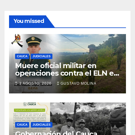
You missed
CAUCA
JUDICIALES
Muere oficial militar en
operaciones contra el ELN en
el sur del Cauca
3 AGOSTO, 2026
GUSTAVO MOLINA
CAUCA
JUDICIALES
Gobernación del Cauca