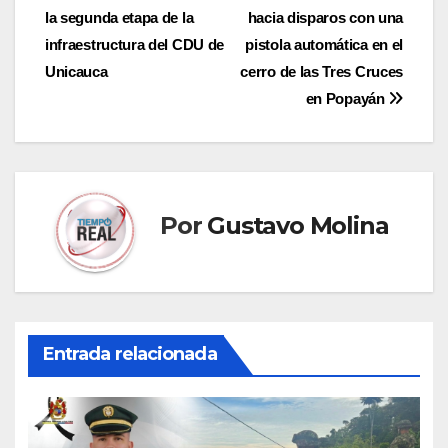
la segunda etapa de la
hacia disparos con una
de
infraestructura del CDU de
pistola automática en el
entradas
Unicauca
cerro de las Tres Cruces
en Popayán
Por
Gustavo Molina
Entrada relacionada