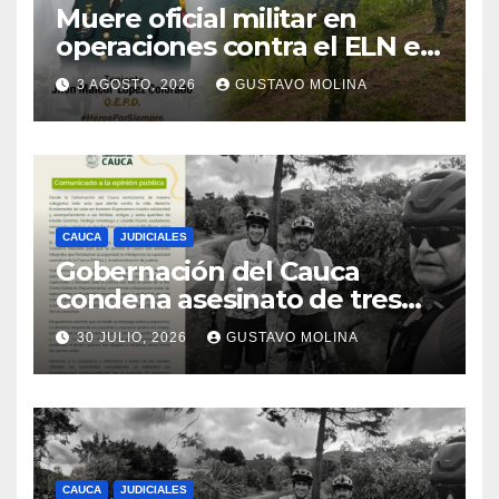
Muere oficial militar en
operaciones contra el ELN en
el sur del Cauca
3 AGOSTO, 2026
GUSTAVO MOLINA
CAUCA
JUDICIALES
Gobernación del Cauca
condena asesinato de tres
ciudadanos y exige medidas
30 JULIO, 2026
GUSTAVO MOLINA
urgentes al Gobierno
Nacional
CAUCA
JUDICIALES