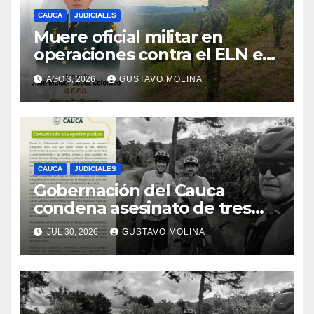
CAUCA
JUDICIALES
Muere oficial militar en
operaciones contra el ELN en
el sur del Cauca
AGO 3, 2026
GUSTAVO MOLINA
CAUCA
JUDICIALES
Gobernación del Cauca
condena asesinato de tres
ciudadanos y exige medidas
JUL 30, 2026
GUSTAVO MOLINA
urgentes al Gobierno
Nacional