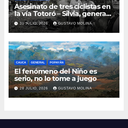
Asesinato de tres ciclistas en
la vía Totoró – Silvia, genera
consternación en el Cauca
30 JULIO, 2026
GUSTAVO MOLINA
CAUCA
GENERAL
POPAYÁN
El fenómeno del Niño es
serio, no lo tome a juego
28 JULIO, 2026
GUSTAVO MOLINA