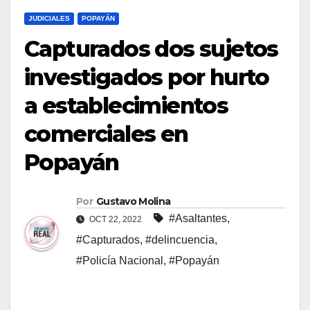
JUDICIALES
POPAYÁN
Capturados dos sujetos
investigados por hurto
a establecimientos
comerciales en
Popayán
Por
Gustavo Molina
#Asaltantes
,
OCT 22, 2022
#Capturados
,
#delincuencia
,
#Policía Nacional
,
#Popayán