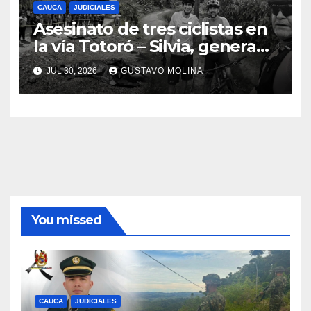
CAUCA
JUDICIALES
Asesinato de tres ciclistas en
la vía Totoró – Silvia, genera
consternación en el Cauca
JUL 30, 2026
GUSTAVO MOLINA
You missed
CAUCA
JUDICIALES