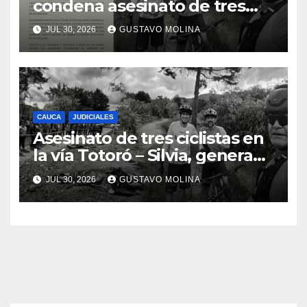
condena asesinato de tres
ciudadanos y exige medidas
JUL 30, 2026
GUSTAVO MOLINA
urgentes al Gobierno
Nacional
CAUCA
JUDICIALES
Asesinato de tres ciclistas en
la vía Totoró – Silvia, genera
consternación en el Cauca
JUL 30, 2026
GUSTAVO MOLINA