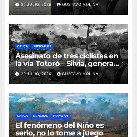
ciudadanos y exige medidas
30 JULIO, 2026
GUSTAVO MOLINA
urgentes al Gobierno
Nacional
CAUCA
JUDICIALES
Asesinato de tres ciclistas en
la vía Totoró – Silvia, genera
consternación en el Cauca
30 JULIO, 2026
GUSTAVO MOLINA
CAUCA
GENERAL
POPAYÁN
El fenómeno del Niño es
serio, no lo tome a juego