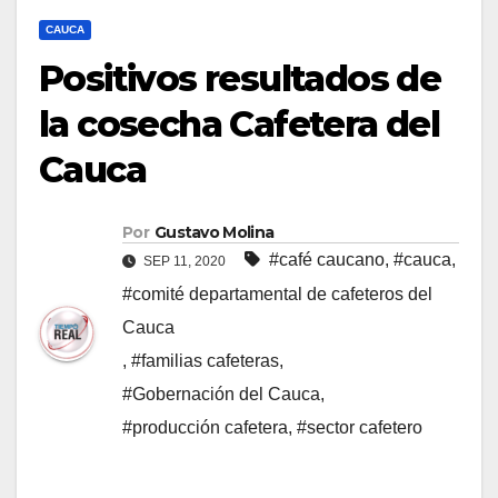
CAUCA
Positivos resultados de
la cosecha Cafetera del
Cauca
Por
Gustavo Molina
#café caucano
,
#cauca
,
SEP 11, 2020
#comité departamental de cafeteros del
Cauca
,
#familias cafeteras
,
#Gobernación del Cauca
,
#producción cafetera
,
#sector cafetero