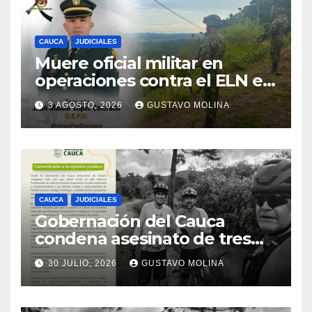
CAUCA
JUDICIALES
Muere oficial militar en
operaciones contra el ELN en
el sur del Cauca
3 AGOSTO, 2026
GUSTAVO MOLINA
CAUCA
JUDICIALES
Gobernación del Cauca
condena asesinato de tres
ciudadanos y exige medidas
30 JULIO, 2026
GUSTAVO MOLINA
urgentes al Gobierno
Nacional