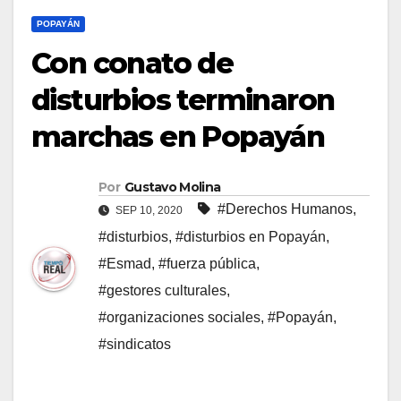
POPAYÁN
Con conato de
disturbios terminaron
marchas en Popayán
Por
Gustavo Molina
#Derechos Humanos
,
SEP 10, 2020
#disturbios
,
#disturbios en Popayán
,
#Esmad
,
#fuerza pública
,
#gestores culturales
,
#organizaciones sociales
,
#Popayán
,
#sindicatos