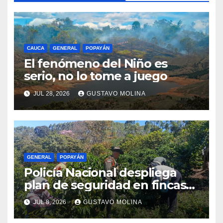
CAUCA
GENERAL
POPAYÁN
El fenómeno del Niño es
serio, no lo tome a juego
JUL 28, 2026
GUSTAVO MOLINA
GENERAL
POPAYÁN
Policía Nacional despliega
plan de seguridad en fincas
cafeteras para proteger a
JUL 8, 2026
GUSTAVO MOLINA
productores de Popayán