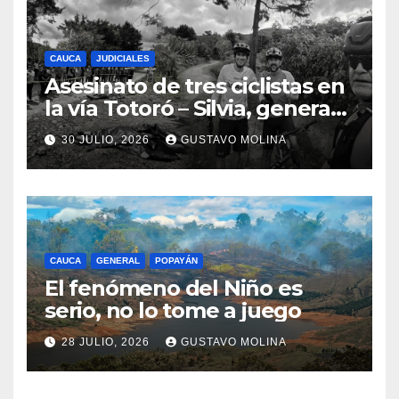
CAUCA
JUDICIALES
Asesinato de tres ciclistas en
la vía Totoró – Silvia, genera
consternación en el Cauca
30 JULIO, 2026
GUSTAVO MOLINA
CAUCA
GENERAL
POPAYÁN
El fenómeno del Niño es
serio, no lo tome a juego
28 JULIO, 2026
GUSTAVO MOLINA