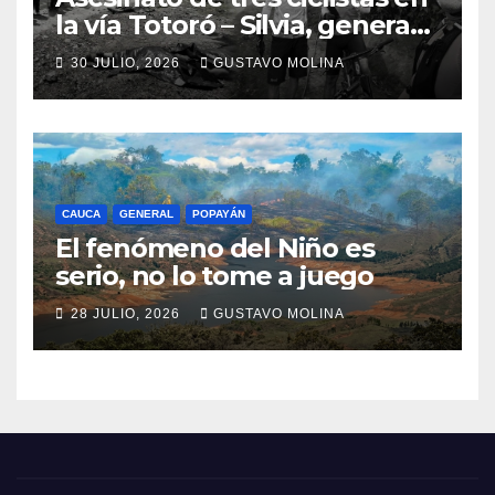
la vía Totoró – Silvia, genera
consternación en el Cauca
30 JULIO, 2026
GUSTAVO MOLINA
CAUCA
GENERAL
POPAYÁN
El fenómeno del Niño es
serio, no lo tome a juego
28 JULIO, 2026
GUSTAVO MOLINA