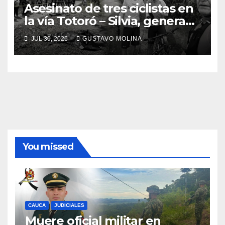
Asesinato de tres ciclistas en
la vía Totoró – Silvia, genera
consternación en el Cauca
JUL 30, 2026
GUSTAVO MOLINA
You missed
CAUCA
JUDICIALES
Muere oficial militar en