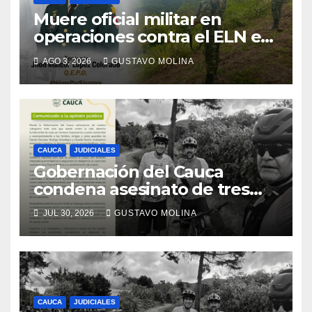
Muere oficial militar en
operaciones contra el ELN en
el sur del Cauca
AGO 3, 2026
GUSTAVO MOLINA
CAUCA
JUDICIALES
Gobernación del Cauca
condena asesinato de tres
ciudadanos y exige medidas
JUL 30, 2026
GUSTAVO MOLINA
urgentes al Gobierno
Nacional
CAUCA
JUDICIALES