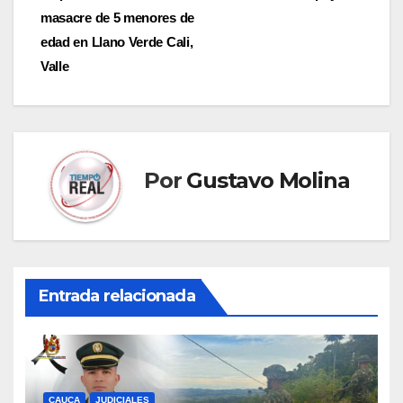
de
masacre de 5 menores de
entradas
edad en Llano Verde Cali,
Valle
Por
Gustavo Molina
Entrada relacionada
CAUCA
JUDICIALES