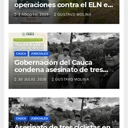
operaciones contra el ELN en
el sur del Cauca
3 AGOSTO, 2026
GUSTAVO MOLINA
CAUCA
JUDICIALES
Gobernación del Cauca
condena asesinato de tres
ciudadanos y exige medidas
30 JULIO, 2026
GUSTAVO MOLINA
urgentes al Gobierno
Nacional
CAUCA
JUDICIALES
Asesinato de tres ciclistas en