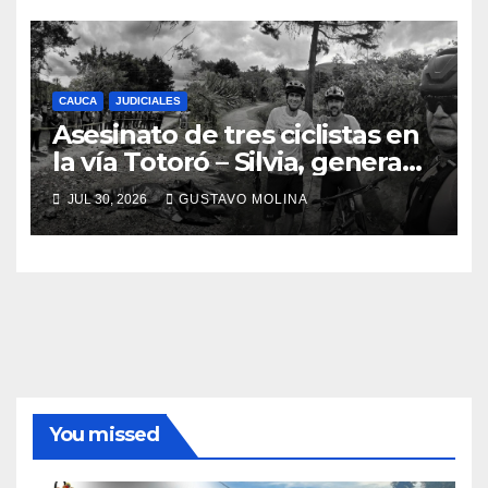
Nacional
CAUCA
JUDICIALES
Asesinato de tres ciclistas en
la vía Totoró – Silvia, genera
consternación en el Cauca
JUL 30, 2026
GUSTAVO MOLINA
You missed