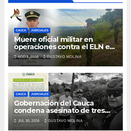
CAUCA
JUDICIALES
Muere oficial militar en
operaciones contra el ELN en
el sur del Cauca
AGO 3, 2026
GUSTAVO MOLINA
CAUCA
JUDICIALES
Gobernación del Cauca
condena asesinato de tres
ciudadanos y exige medidas
JUL 30, 2026
GUSTAVO MOLINA
urgentes al Gobierno