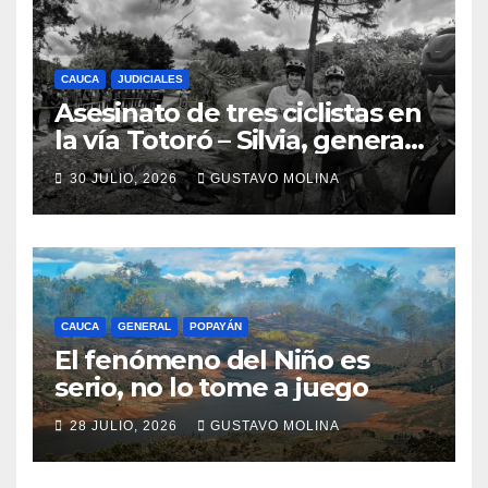
CAUCA
JUDICIALES
Asesinato de tres ciclistas en
la vía Totoró – Silvia, genera
consternación en el Cauca
30 JULIO, 2026
GUSTAVO MOLINA
CAUCA
GENERAL
POPAYÁN
El fenómeno del Niño es
serio, no lo tome a juego
28 JULIO, 2026
GUSTAVO MOLINA