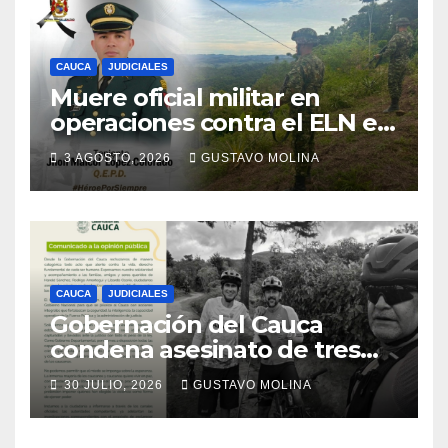
CAUCA
JUDICIALES
Muere oficial militar en
operaciones contra el ELN en
el sur del Cauca
3 AGOSTO, 2026
GUSTAVO MOLINA
CAUCA
JUDICIALES
Gobernación del Cauca
condena asesinato de tres
ciudadanos y exige medidas
30 JULIO, 2026
GUSTAVO MOLINA
urgentes al Gobierno
Nacional