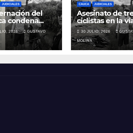
JUDICIALES
CAUCA
JUDICIALES
rnación del
Asesinato de tr
ca condena
ciclistas en la ví
inato de tres
Totoró – Silvia,
LIO, 2026
GUSTAVO
30 JULIO, 2026
GUSTA
anos y exige
genera
idas urgentes
consternación e
MOLINA
obierno
Cauca
onal