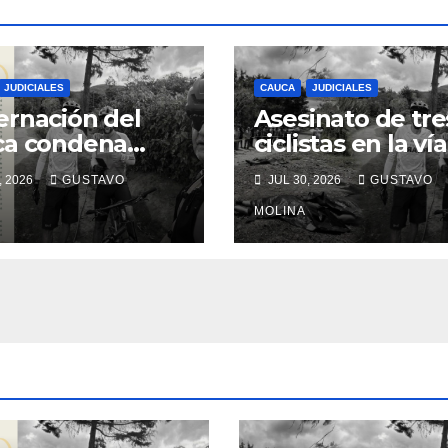
JUDICIALES
CAUCA
JUDICIALES
rnación del
Asesinato de tre
ca condena
ciclistas en la vía
inato de tres
Totoró – Silvia,
, 2026
GUSTAVO
JUL 30, 2026
GUSTAVO
anos y exige
genera
das urgentes
consternación e
MOLINA
obierno
Cauca
onal