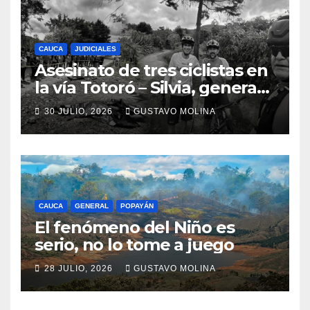
CAUCA
JUDICIALES
Asesinato de tres ciclistas en
la vía Totoró – Silvia, genera
consternación en el Cauca
30 JULIO, 2026
GUSTAVO MOLINA
CAUCA
GENERAL
POPAYÁN
El fenómeno del Niño es
serio, no lo tome a juego
28 JULIO, 2026
GUSTAVO MOLINA