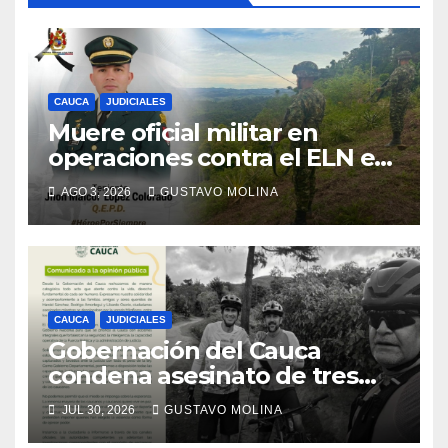
CAUCA
JUDICIALES
Muere oficial militar en
operaciones contra el ELN en
el sur del Cauca
AGO 3, 2026
GUSTAVO MOLINA
CAUCA
JUDICIALES
Gobernación del Cauca
condena asesinato de tres
ciudadanos y exige medidas
JUL 30, 2026
GUSTAVO MOLINA
urgentes al Gobierno