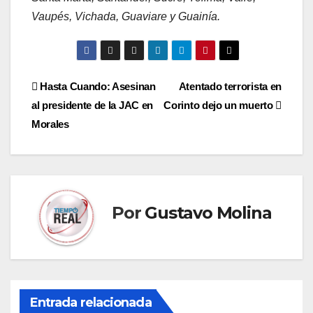
Vaupés, Vichada, Guaviare y Guainía.
Navegación
Hasta Cuando: Asesinan
Atentado terrorista en
al presidente de la JAC en
Corinto dejo un muerto
de
Morales
entradas
Por
Gustavo Molina
Entrada relacionada