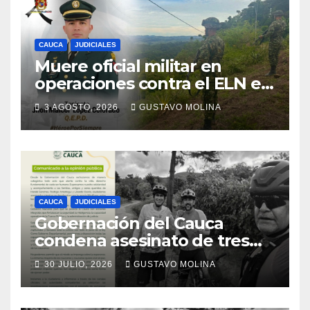
CAUCA
JUDICIALES
Muere oficial militar en
operaciones contra el ELN en
el sur del Cauca
3 AGOSTO, 2026
GUSTAVO MOLINA
CAUCA
JUDICIALES
Gobernación del Cauca
condena asesinato de tres
ciudadanos y exige medidas
30 JULIO, 2026
GUSTAVO MOLINA
urgentes al Gobierno
Nacional