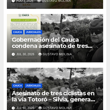
AGO 3, 2026
GUSTAVO MOLINA
CAUCA
JUDICIALES
Gobernación del Cauca
condena asesinato de tres
ciudadanos y exige medidas
JUL 30, 2026
GUSTAVO MOLINA
urgentes al Gobierno
Nacional
CAUCA
JUDICIALES
Asesinato de tres ciclistas en
la vía Totoró – Silvia, genera
consternación en el Cauca
JUL 30, 2026
GUSTAVO MOLINA