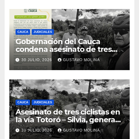
CAUCA
JUDICIALES
Gobernación del Cauca
condena asesinato de tres
ciudadanos y exige medidas
30 JULIO, 2026
GUSTAVO MOLINA
urgentes al Gobierno
Nacional
CAUCA
JUDICIALES
Asesinato de tres ciclistas en
la vía Totoró – Silvia, genera
consternación en el Cauca
30 JULIO, 2026
GUSTAVO MOLINA