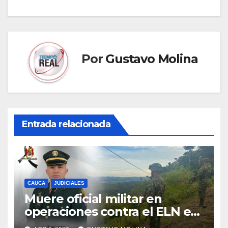
Por
Gustavo Molina
Entrada relacionada
CAUCA
JUDICIALES
Muere oficial militar en
operaciones contra el ELN en
el sur del Cauca