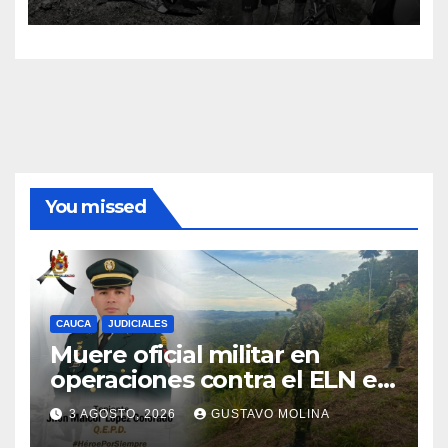
You missed
CAUCA
JUDICIALES
Muere oficial militar en
operaciones contra el ELN en
el sur del Cauca
3 AGOSTO, 2026
GUSTAVO MOLINA