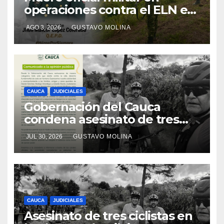
operaciones contra el ELN en
el sur del Cauca
AGO 3, 2026
GUSTAVO MOLINA
CAUCA
JUDICIALES
Gobernación del Cauca
condena asesinato de tres
ciudadanos y exige medidas
JUL 30, 2026
GUSTAVO MOLINA
urgentes al Gobierno
Nacional
CAUCA
JUDICIALES
Asesinato de tres ciclistas en