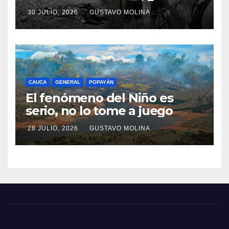
consternación en el Cauca
30 JULIO, 2026
GUSTAVO MOLINA
CAUCA
GENERAL
POPAYÁN
El fenómeno del Niño es
serio, no lo tome a juego
28 JULIO, 2026
GUSTAVO MOLINA