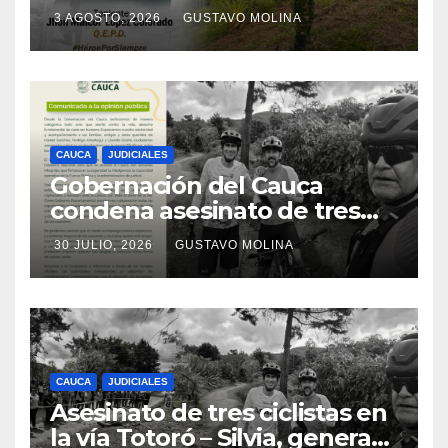
el sur del Cauca
3 AGOSTO, 2026
GUSTAVO MOLINA
CAUCA
JUDICIALES
Gobernación del Cauca
condena asesinato de tres
ciudadanos y exige medidas
30 JULIO, 2026
GUSTAVO MOLINA
urgentes al Gobierno
Nacional
CAUCA
JUDICIALES
Asesinato de tres ciclistas en
la vía Totoró – Silvia, genera