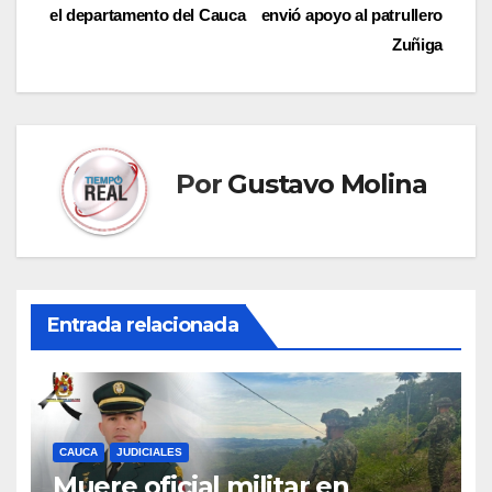
de
el departamento del Cauca
envió apoyo al patrullero
entradas
Zuñiga
Por
Gustavo Molina
Entrada relacionada
CAUCA
JUDICIALES
Muere oficial militar en