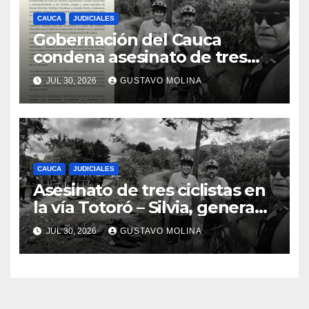
CAUCA
JUDICIALES
Gobernación del Cauca
condena asesinato de tres
ciudadanos y exige medidas
JUL 30, 2026
GUSTAVO MOLINA
urgentes al Gobierno
Nacional
CAUCA
JUDICIALES
Asesinato de tres ciclistas en
la vía Totoró – Silvia, genera
consternación en el Cauca
JUL 30, 2026
GUSTAVO MOLINA