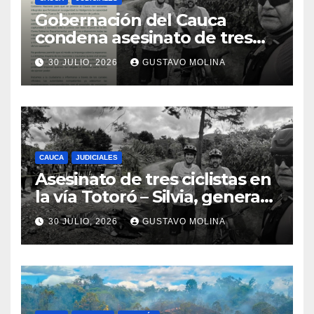
Gobernación del Cauca
condena asesinato de tres
ciudadanos y exige medidas
30 JULIO, 2026
GUSTAVO MOLINA
urgentes al Gobierno
Nacional
CAUCA
JUDICIALES
Asesinato de tres ciclistas en
la vía Totoró – Silvia, genera
consternación en el Cauca
30 JULIO, 2026
GUSTAVO MOLINA