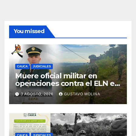
You missed
CAUCA
JUDICIALES
Muere oficial militar en
operaciones contra el ELN en
el sur del Cauca
3 AGOSTO, 2026
GUSTAVO MOLINA
CAUCA
JUDICIALES