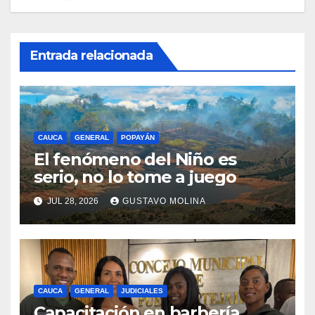
Entrada relacionada
CAUCA
GENERAL
POPAYÁN
El fenómeno del Niño es
serio, no lo tome a juego
JUL 28, 2026
GUSTAVO MOLINA
CAUCA
GENERAL
JUDICIALES
Capacitación en barbería