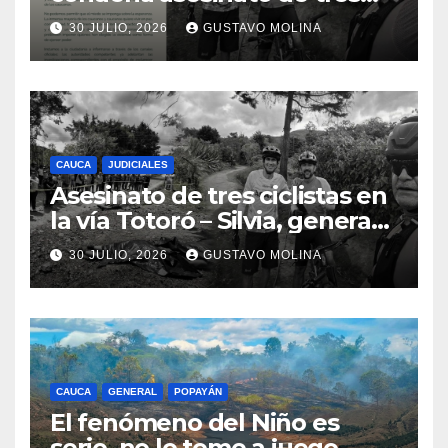
ciudadanos y exige medidas
30 JULIO, 2026
GUSTAVO MOLINA
urgentes al Gobierno
Nacional
CAUCA
JUDICIALES
Asesinato de tres ciclistas en
la vía Totoró – Silvia, genera
consternación en el Cauca
30 JULIO, 2026
GUSTAVO MOLINA
CAUCA
GENERAL
POPAYÁN
El fenómeno del Niño es
serio, no lo tome a juego