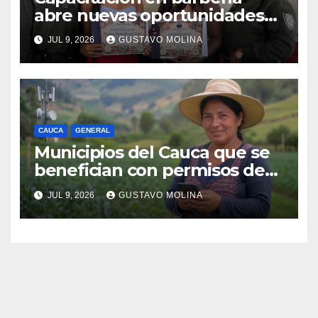
abre nuevas oportunidades
para los jóvenes de Puerto
JUL 9, 2026
GUSTAVO MOLINA
Tejada, Cauca
CAUCA
GENERAL
Municipios del Cauca que se
benefician con permisos de
uso de la banda de 900 MHz.
JUL 9, 2026
GUSTAVO MOLINA
para conectividad digital