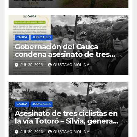
CAUCA
JUDICIALES
Gobernación del Cauca
condena asesinato de tres
ciudadanos y exige medidas
JUL 30, 2026
GUSTAVO MOLINA
urgentes al Gobierno
Nacional
CAUCA
JUDICIALES
Asesinato de tres ciclistas en
la vía Totoró – Silvia, genera
consternación en el Cauca
JUL 30, 2026
GUSTAVO MOLINA