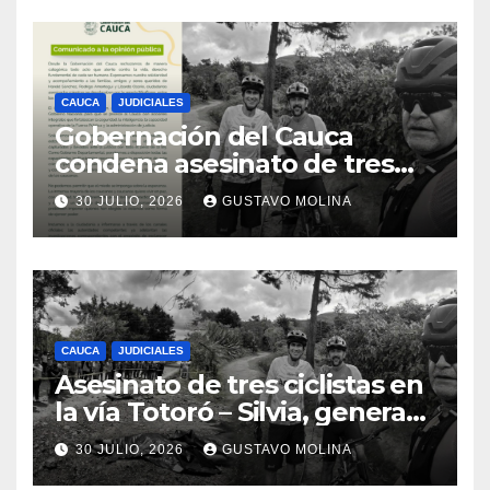
CAUCA
JUDICIALES
Gobernación del Cauca
condena asesinato de tres
ciudadanos y exige medidas
30 JULIO, 2026
GUSTAVO MOLINA
urgentes al Gobierno
Nacional
CAUCA
JUDICIALES
Asesinato de tres ciclistas en
la vía Totoró – Silvia, genera
consternación en el Cauca
30 JULIO, 2026
GUSTAVO MOLINA