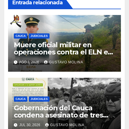
Entrada relacionada
CAUCA
JUDICIALES
Muere oficial militar en
operaciones contra el ELN en
el sur del Cauca
AGO 3, 2026
GUSTAVO MOLINA
CAUCA
JUDICIALES
Gobernación del Cauca
condena asesinato de tres
ciudadanos y exige medidas
JUL 30, 2026
GUSTAVO MOLINA