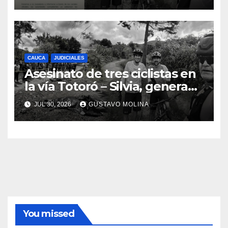
urgentes al Gobierno
Nacional
CAUCA
JUDICIALES
Asesinato de tres ciclistas en
la vía Totoró – Silvia, genera
consternación en el Cauca
JUL 30, 2026
GUSTAVO MOLINA
You missed