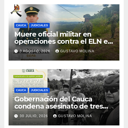
CAUCA
JUDICIALES
Muere oficial militar en
operaciones contra el ELN en
el sur del Cauca
3 AGOSTO, 2026
GUSTAVO MOLINA
CAUCA
JUDICIALES
Gobernación del Cauca
condena asesinato de tres
ciudadanos y exige medidas
30 JULIO, 2026
GUSTAVO MOLINA
urgentes al Gobierno
Nacional