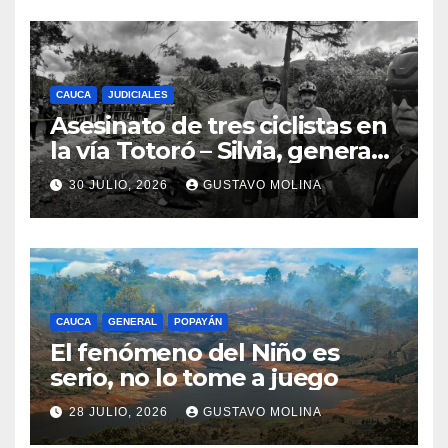
CAUCA
JUDICIALES
Asesinato de tres ciclistas en
la vía Totoró – Silvia, genera
consternación en el Cauca
30 JULIO, 2026
GUSTAVO MOLINA
CAUCA
GENERAL
POPAYÁN
El fenómeno del Niño es
serio, no lo tome a juego
28 JULIO, 2026
GUSTAVO MOLINA