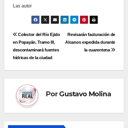
Las autor
Navegación
Colector del Río Ejido
Revisarán facturación de
en Popayán, Tramo III,
Alcanos expedida durante
de
descontaminará fuentes
la cuarentena
entradas
hídricas de la ciudad
Por
Gustavo Molina