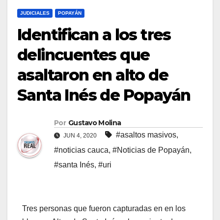
JUDICIALES
POPAYÁN
Identifican a los tres
delincuentes que
asaltaron en alto de
Santa Inés de Popayán
Por
Gustavo Molina
#asaltos masivos
,
JUN 4, 2020
#noticias cauca
,
#Noticias de Popayán
,
#santa Inés
,
#uri
Tres personas que fueron capturadas en en los