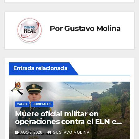
Por
Gustavo Molina
Entrada relacionada
CAUCA
JUDICIALES
Muere oficial militar en
operaciones contra el ELN en
el sur del Cauca
AGO 3, 2026
GUSTAVO MOLINA