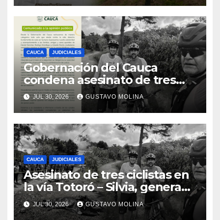
CAUCA
JUDICIALES
Gobernación del Cauca
condena asesinato de tres
ciudadanos y exige medidas
JUL 30, 2026
GUSTAVO MOLINA
urgentes al Gobierno
Nacional
CAUCA
JUDICIALES
Asesinato de tres ciclistas en
la vía Totoró – Silvia, genera
consternación en el Cauca
JUL 30, 2026
GUSTAVO MOLINA