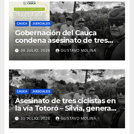
CAUCA
JUDICIALES
Gobernación del Cauca
condena asesinato de tres
ciudadanos y exige medidas
30 JULIO, 2026
GUSTAVO MOLINA
urgentes al Gobierno
Nacional
CAUCA
JUDICIALES
Asesinato de tres ciclistas en
la vía Totoró – Silvia, genera
consternación en el Cauca
30 JULIO, 2026
GUSTAVO MOLINA