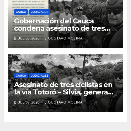
CAUCA
JUDICIALES
Gobernación del Cauca
condena asesinato de tres
ciudadanos y exige medidas
JUL 30, 2026
GUSTAVO MOLINA
urgentes al Gobierno
Nacional
CAUCA
JUDICIALES
Asesinato de tres ciclistas en
la vía Totoró – Silvia, genera
consternación en el Cauca
JUL 30, 2026
GUSTAVO MOLINA