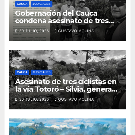
CAUCA
JUDICIALES
Gobernación del Cauca
condena asesinato de tres
ciudadanos y exige medidas
30 JULIO, 2026
GUSTAVO MOLINA
urgentes al Gobierno
Nacional
CAUCA
JUDICIALES
Asesinato de tres ciclistas en
la vía Totoró – Silvia, genera
consternación en el Cauca
30 JULIO, 2026
GUSTAVO MOLINA