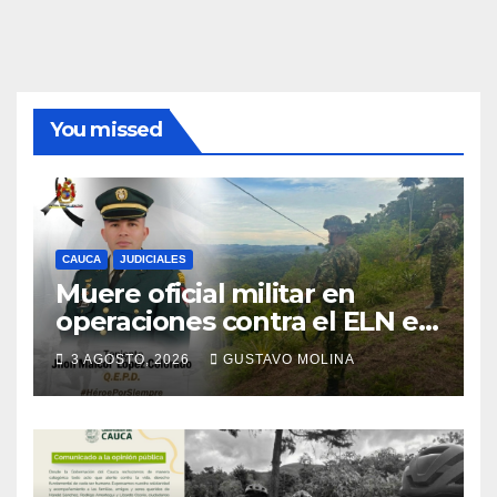
You missed
CAUCA
JUDICIALES
Muere oficial militar en
operaciones contra el ELN en
el sur del Cauca
3 AGOSTO, 2026
GUSTAVO MOLINA