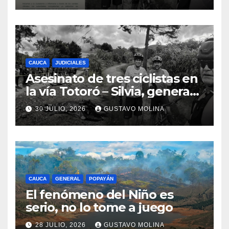
urgentes al Gobierno
Nacional
CAUCA
JUDICIALES
Asesinato de tres ciclistas en
la vía Totoró – Silvia, genera
consternación en el Cauca
30 JULIO, 2026
GUSTAVO MOLINA
CAUCA
GENERAL
POPAYÁN
El fenómeno del Niño es
serio, no lo tome a juego
28 JULIO, 2026
GUSTAVO MOLINA