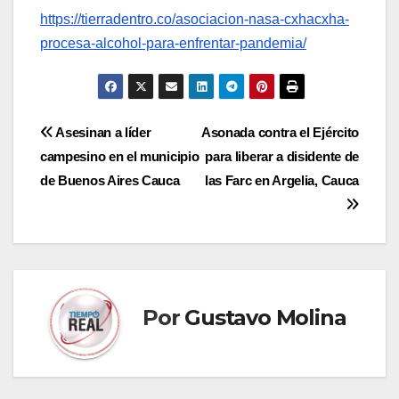
https://tierradentro.co/asociacion-nasa-cxhacxha-
procesa-alcohol-para-enfrentar-pandemia/
Navegación
Asesinan a líder
Asonada contra el Ejército
campesino en el municipio
para liberar a disidente de
de
de Buenos Aires Cauca
las Farc en Argelia, Cauca
entradas
Por
Gustavo Molina