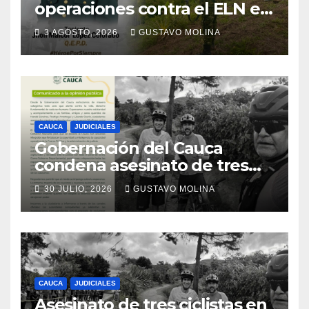
operaciones contra el ELN en
el sur del Cauca
3 AGOSTO, 2026
GUSTAVO MOLINA
CAUCA
JUDICIALES
Gobernación del Cauca
condena asesinato de tres
ciudadanos y exige medidas
30 JULIO, 2026
GUSTAVO MOLINA
urgentes al Gobierno
Nacional
CAUCA
JUDICIALES
Asesinato de tres ciclistas en