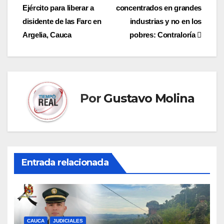
Ejército para liberar a
concentrados en grandes
de
disidente de las Farc en
industrias y no en los
entradas
Argelia, Cauca
pobres: Contraloría
Por
Gustavo Molina
Entrada relacionada
CAUCA
JUDICIALES