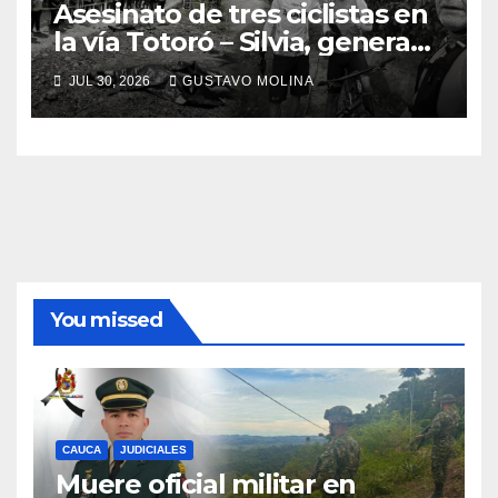
Asesinato de tres ciclistas en
la vía Totoró – Silvia, genera
consternación en el Cauca
JUL 30, 2026
GUSTAVO MOLINA
You missed
CAUCA
JUDICIALES
Muere oficial militar en