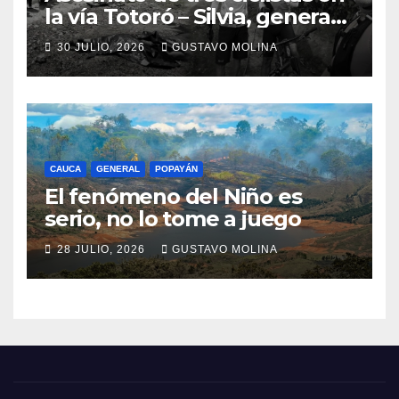
la vía Totoró – Silvia, genera
consternación en el Cauca
30 JULIO, 2026
GUSTAVO MOLINA
CAUCA
GENERAL
POPAYÁN
El fenómeno del Niño es
serio, no lo tome a juego
28 JULIO, 2026
GUSTAVO MOLINA