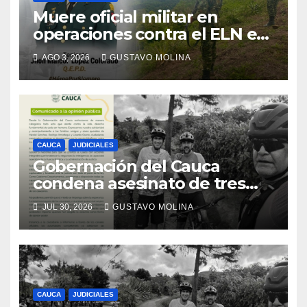
Muere oficial militar en
operaciones contra el ELN en
el sur del Cauca
AGO 3, 2026
GUSTAVO MOLINA
CAUCA
JUDICIALES
Gobernación del Cauca
condena asesinato de tres
ciudadanos y exige medidas
JUL 30, 2026
GUSTAVO MOLINA
urgentes al Gobierno
Nacional
CAUCA
JUDICIALES