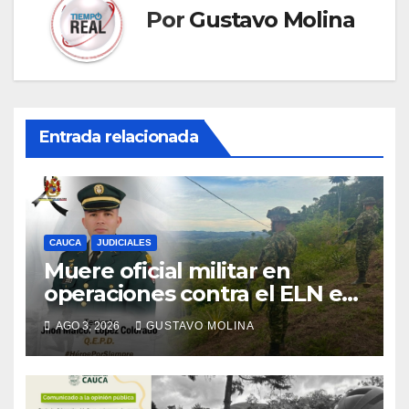
Por
Gustavo Molina
Entrada relacionada
CAUCA
JUDICIALES
Muere oficial militar en
operaciones contra el ELN en
el sur del Cauca
AGO 3, 2026
GUSTAVO MOLINA