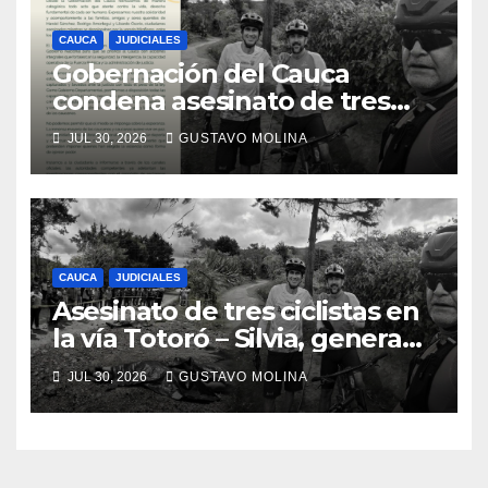
CAUCA
JUDICIALES
Gobernación del Cauca
condena asesinato de tres
ciudadanos y exige medidas
JUL 30, 2026
GUSTAVO MOLINA
urgentes al Gobierno
Nacional
CAUCA
JUDICIALES
Asesinato de tres ciclistas en
la vía Totoró – Silvia, genera
consternación en el Cauca
JUL 30, 2026
GUSTAVO MOLINA