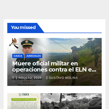
You missed
CAUCA
JUDICIALES
Muere oficial militar en
operaciones contra el ELN en
el sur del Cauca
3 AGOSTO, 2026
GUSTAVO MOLINA