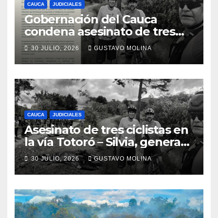
CAUCA
JUDICIALES
Gobernación del Cauca
condena asesinato de tres
ciudadanos y exige medidas
30 JULIO, 2026
GUSTAVO MOLINA
urgentes al Gobierno
Nacional
CAUCA
JUDICIALES
Asesinato de tres ciclistas en
la vía Totoró – Silvia, genera
consternación en el Cauca
30 JULIO, 2026
GUSTAVO MOLINA