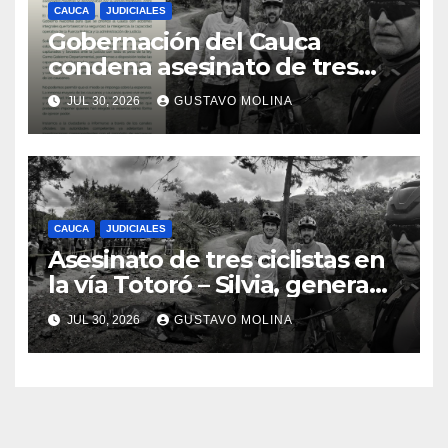
CAUCA
JUDICIALES
Gobernación del Cauca
condena asesinato de tres
ciudadanos y exige medidas
JUL 30, 2026
GUSTAVO MOLINA
urgentes al Gobierno
Nacional
CAUCA
JUDICIALES
Asesinato de tres ciclistas en
la vía Totoró – Silvia, genera
consternación en el Cauca
JUL 30, 2026
GUSTAVO MOLINA