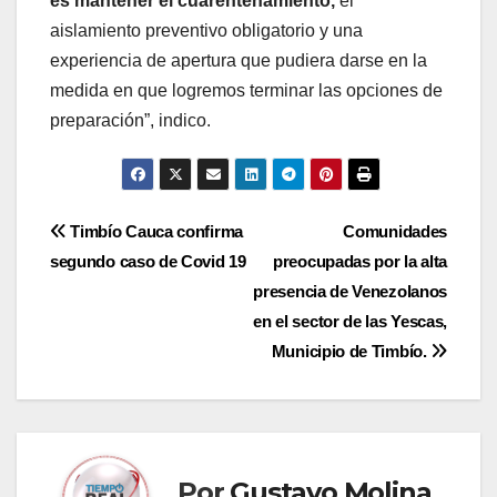
es mantener el cuarentenamiento,
el
aislamiento preventivo obligatorio y una
experiencia de apertura que pudiera darse en la
medida en que logremos terminar las opciones de
preparación”, indico.
Navegación
Timbío Cauca confirma
Comunidades
segundo caso de Covid 19
preocupadas por la alta
de
presencia de Venezolanos
entradas
en el sector de las Yescas,
Municipio de Timbío.
Por
Gustavo Molina