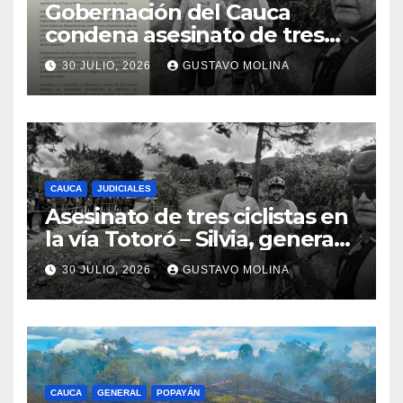
Gobernación del Cauca
condena asesinato de tres
ciudadanos y exige medidas
30 JULIO, 2026
GUSTAVO MOLINA
urgentes al Gobierno
Nacional
CAUCA
JUDICIALES
Asesinato de tres ciclistas en
la vía Totoró – Silvia, genera
consternación en el Cauca
30 JULIO, 2026
GUSTAVO MOLINA
CAUCA
GENERAL
POPAYÁN