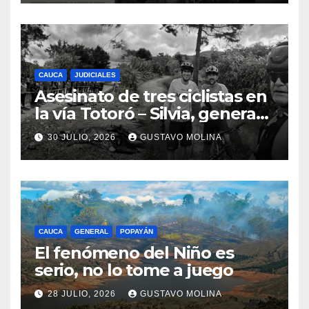
Nacional
CAUCA
JUDICIALES
Asesinato de tres ciclistas en
la vía Totoró – Silvia, genera
consternación en el Cauca
30 JULIO, 2026
GUSTAVO MOLINA
CAUCA
GENERAL
POPAYÁN
El fenómeno del Niño es
serio, no lo tome a juego
28 JULIO, 2026
GUSTAVO MOLINA