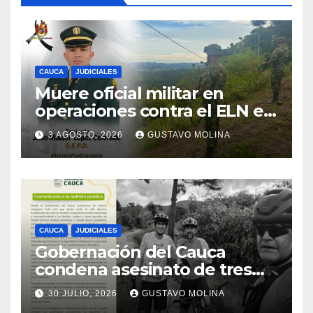
CAUCA
JUDICIALES
Muere oficial militar en
operaciones contra el ELN en
el sur del Cauca
3 AGOSTO, 2026
GUSTAVO MOLINA
CAUCA
JUDICIALES
Gobernación del Cauca
condena asesinato de tres
ciudadanos y exige medidas
30 JULIO, 2026
GUSTAVO MOLINA
urgentes al Gobierno