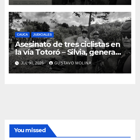
Nacional
CAUCA
JUDICIALES
Asesinato de tres ciclistas en
la vía Totoró – Silvia, genera
consternación en el Cauca
JUL 30, 2026
GUSTAVO MOLINA
You missed