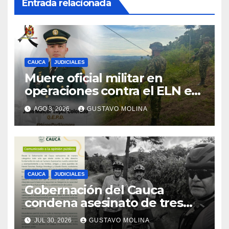
Entrada relacionada
CAUCA
JUDICIALES
Muere oficial militar en
operaciones contra el ELN en
el sur del Cauca
AGO 3, 2026
GUSTAVO MOLINA
CAUCA
JUDICIALES
Gobernación del Cauca
condena asesinato de tres
ciudadanos y exige medidas
JUL 30, 2026
GUSTAVO MOLINA
urgentes al Gobierno