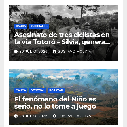
CAUCA
JUDICIALES
Asesinato de tres ciclistas en
la vía Totoró – Silvia, genera
consternación en el Cauca
30 JULIO, 2026
GUSTAVO MOLINA
CAUCA
GENERAL
POPAYÁN
El fenómeno del Niño es
serio, no lo tome a juego
28 JULIO, 2026
GUSTAVO MOLINA