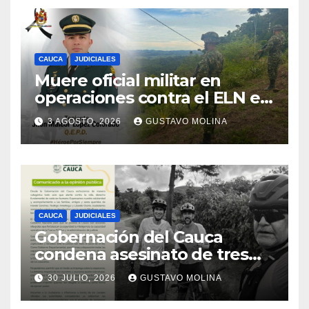
CAUCA
JUDICIALES
Muere oficial militar en
operaciones contra el ELN en
el sur del Cauca
3 AGOSTO, 2026
GUSTAVO MOLINA
CAUCA
JUDICIALES
Gobernación del Cauca
condena asesinato de tres
ciudadanos y exige medidas
30 JULIO, 2026
GUSTAVO MOLINA
urgentes al Gobierno
Nacional