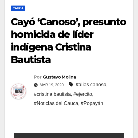
CAUCA
Cayó ‘Canoso’, presunto
homicida de líder
indígena Cristina
Bautista
Por
Gustavo Molina
#alias canoso
,
MAR 19, 2020
#cristina bautista
,
#ejercito
,
#Noticias del Cauca
,
#Popayán