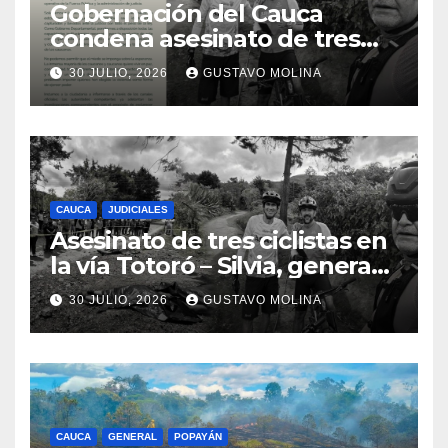
Gobernación del Cauca
condena asesinato de tres
ciudadanos y exige medidas
30 JULIO, 2026
GUSTAVO MOLINA
urgentes al Gobierno
Nacional
CAUCA
JUDICIALES
Asesinato de tres ciclistas en
la vía Totoró – Silvia, genera
consternación en el Cauca
30 JULIO, 2026
GUSTAVO MOLINA
CAUCA
GENERAL
POPAYÁN