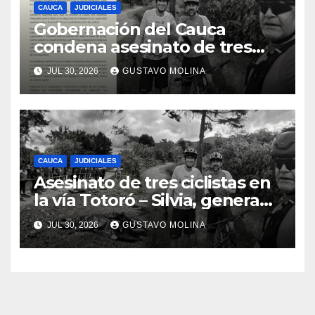
CAUCA
JUDICIALES
Gobernación del Cauca
condena asesinato de tres
ciudadanos y exige medidas
JUL 30, 2026
GUSTAVO MOLINA
urgentes al Gobierno
Nacional
CAUCA
JUDICIALES
Asesinato de tres ciclistas en
la vía Totoró – Silvia, genera
consternación en el Cauca
JUL 30, 2026
GUSTAVO MOLINA