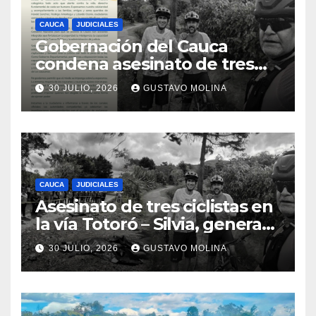
CAUCA
JUDICIALES
Gobernación del Cauca
condena asesinato de tres
ciudadanos y exige medidas
30 JULIO, 2026
GUSTAVO MOLINA
urgentes al Gobierno
Nacional
CAUCA
JUDICIALES
Asesinato de tres ciclistas en
la vía Totoró – Silvia, genera
consternación en el Cauca
30 JULIO, 2026
GUSTAVO MOLINA