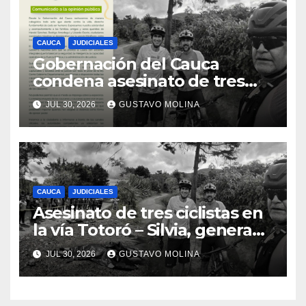
CAUCA
JUDICIALES
Gobernación del Cauca
condena asesinato de tres
ciudadanos y exige medidas
JUL 30, 2026
GUSTAVO MOLINA
urgentes al Gobierno
Nacional
CAUCA
JUDICIALES
Asesinato de tres ciclistas en
la vía Totoró – Silvia, genera
consternación en el Cauca
JUL 30, 2026
GUSTAVO MOLINA