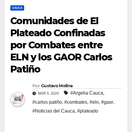
CAUCA
Comunidades de El
Plateado Confinadas
por Combates entre
ELN y los GAOR Carlos
Patiño
Por
Gustavo Molina
#Argelia Cauca
,
MAR 5, 2020
#carlos patiño
,
#combates
,
#eln
,
#gaor
,
#Noticias del Cauca
,
#plateado