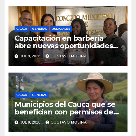
CAUCA
GENERAL
JUDICIALES
Capacitación en barbería
abre nuevas oportunidades
para los jóvenes de Puerto
JUL 9, 2026
GUSTAVO MOLINA
Tejada, Cauca
CAUCA
GENERAL
Municipios del Cauca que se
benefician con permisos de
uso de la banda de 900 MHz.
JUL 9, 2026
GUSTAVO MOLINA
para conectividad digital