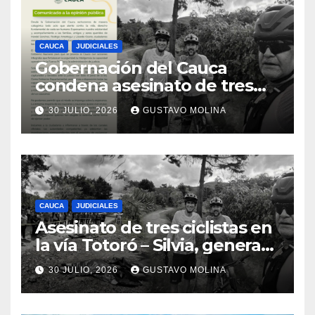
CAUCA
JUDICIALES
Gobernación del Cauca
condena asesinato de tres
ciudadanos y exige medidas
30 JULIO, 2026
GUSTAVO MOLINA
urgentes al Gobierno
Nacional
CAUCA
JUDICIALES
Asesinato de tres ciclistas en
la vía Totoró – Silvia, genera
consternación en el Cauca
30 JULIO, 2026
GUSTAVO MOLINA