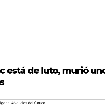
ic está de luto, murió un
s
digena
,
#Noticias del Cauca