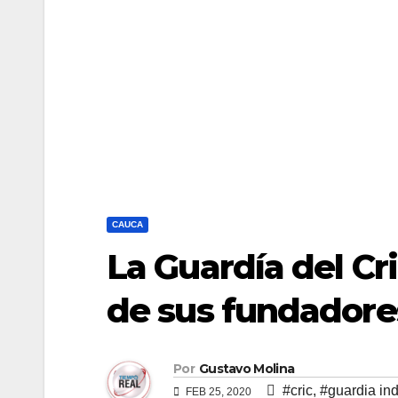
CAUCA
La Guardía del Cr
de sus fundadore
Por
Gustavo Molina
#cric
,
#guardia in
FEB 25, 2020