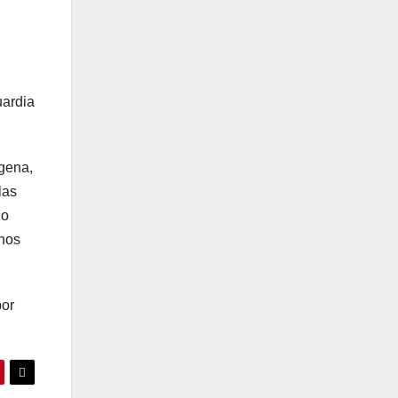
uardia
ígena,
las
jo
chos
por