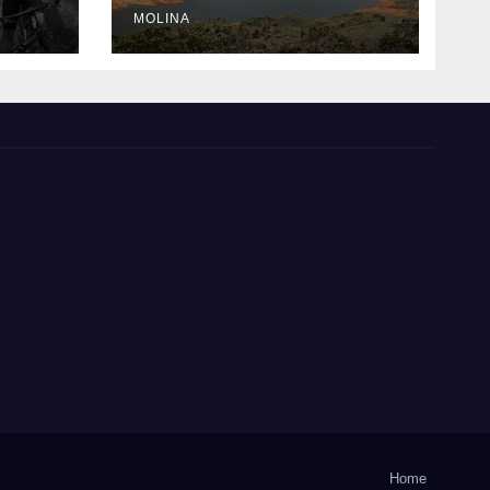
n el
MOLINA
Home