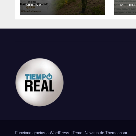
MOLINA
med
MOLINA
al G
Naci
Funciona gracias a WordPress
|
Tema: Newsup de
Themeansar