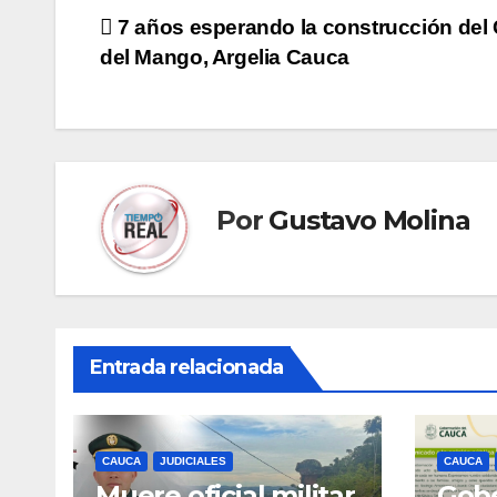
Navegación
7 años esperando la construcción del 
del Mango, Argelia Cauca
de
entradas
Por
Gustavo Molina
Entrada relacionada
CAUCA
JUDICIALES
CAUCA
Muere oficial militar
Gobe