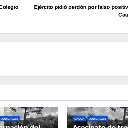
Colegio
Ejército pidió perdón por falso positi
Ca
JUDICIALES
CAUCA
JUDICIALES
rnación del
Asesinato de tre