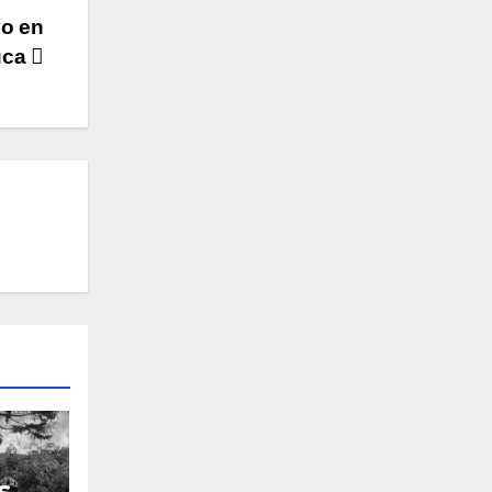
vo en
uca
s