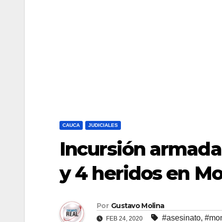
CAUCA
JUDICIALES
Incursión armada
y 4 heridos en 
Por
Gustavo Molina
#asesinato
,
#mo
FEB 24, 2020