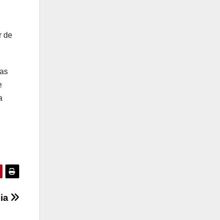
r de
nas
e
a
lia