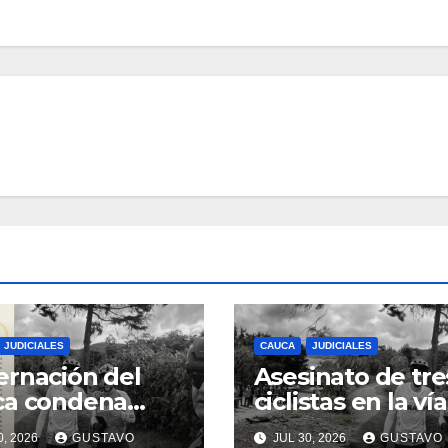
JUDICIALES
CAUCA
JUDICIALES
rnación del
Asesinato de tre
ca condena
ciclistas en la vía
inato de tres
Totoró – Silvia,
0, 2026
GUSTAVO
JUL 30, 2026
GUSTAVO