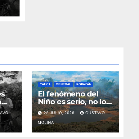
n el
CAUCA
GENERAL
POPAYÁN
es
El fenómeno del
a
Niño es serio, no lo
tome a juego
AVO
28 JULIO, 2026
GUSTAVO
n el
MOLINA