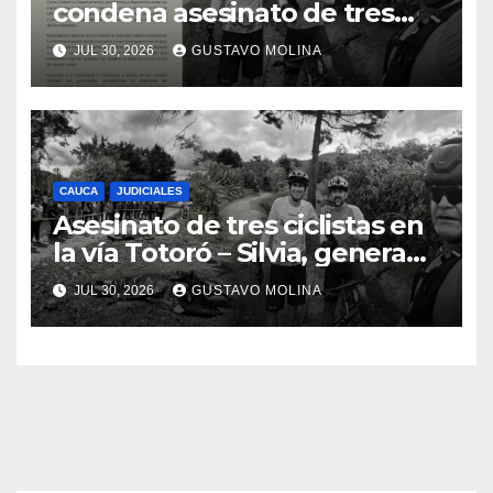
condena asesinato de tres
ciudadanos y exige medidas
JUL 30, 2026
GUSTAVO MOLINA
urgentes al Gobierno
Nacional
CAUCA
JUDICIALES
Asesinato de tres ciclistas en
la vía Totoró – Silvia, genera
consternación en el Cauca
JUL 30, 2026
GUSTAVO MOLINA