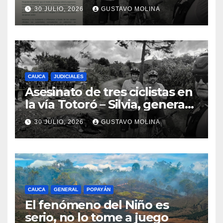
ciudadanos y exige medidas
30 JULIO, 2026
GUSTAVO MOLINA
urgentes al Gobierno
Nacional
CAUCA
JUDICIALES
Asesinato de tres ciclistas en
la vía Totoró – Silvia, genera
consternación en el Cauca
30 JULIO, 2026
GUSTAVO MOLINA
CAUCA
GENERAL
POPAYÁN
El fenómeno del Niño es
serio, no lo tome a juego