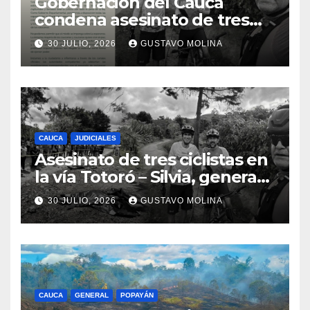
Gobernación del Cauca
condena asesinato de tres
ciudadanos y exige medidas
30 JULIO, 2026
GUSTAVO MOLINA
urgentes al Gobierno
Nacional
CAUCA
JUDICIALES
Asesinato de tres ciclistas en
la vía Totoró – Silvia, genera
consternación en el Cauca
30 JULIO, 2026
GUSTAVO MOLINA
CAUCA
GENERAL
POPAYÁN