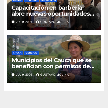
CAUCA
GENERAL
JUDICIALES
Capacitación en barbería
abre nuevas oportunidades
para los jóvenes de Puerto
JUL 9, 2026
GUSTAVO MOLINA
Tejada, Cauca
CAUCA
GENERAL
Municipios del Cauca que se
benefician con permisos de
uso de la banda de 900 MHz.
JUL 9, 2026
GUSTAVO MOLINA
para conectividad digital