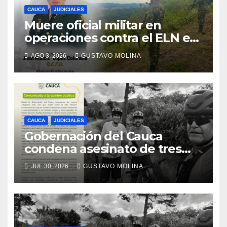
CAUCA
JUDICIALES
Muere oficial militar en
operaciones contra el ELN en
el sur del Cauca
AGO 3, 2026
GUSTAVO MOLINA
CAUCA
JUDICIALES
Gobernación del Cauca
condena asesinato de tres
ciudadanos y exige medidas
JUL 30, 2026
GUSTAVO MOLINA
urgentes al Gobierno
Nacional