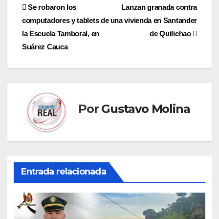
Navegación
Se robaron los
Lanzan granada contra
computadores y tablets de
una vivienda en Santander
de
la Escuela Tamboral, en
de Quilichao
entradas
Suárez Cauca
Por
Gustavo Molina
Entrada relacionada