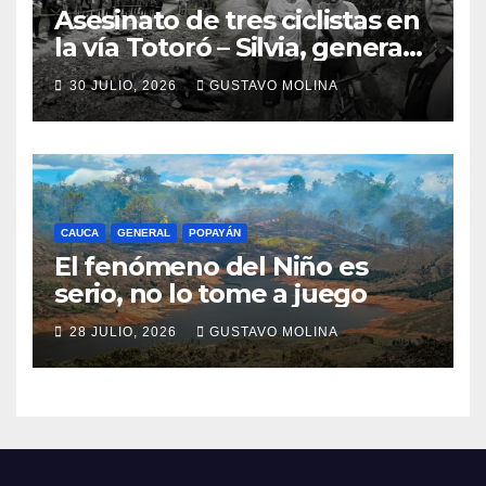
Asesinato de tres ciclistas en
la vía Totoró – Silvia, genera
consternación en el Cauca
30 JULIO, 2026
GUSTAVO MOLINA
CAUCA
GENERAL
POPAYÁN
El fenómeno del Niño es
serio, no lo tome a juego
28 JULIO, 2026
GUSTAVO MOLINA