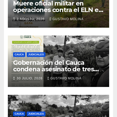
Muere oficial militar en
operaciones contra el ELN en
el sur del Cauca
3 AGOSTO, 2026
GUSTAVO MOLINA
CAUCA
JUDICIALES
Gobernación del Cauca
condena asesinato de tres
ciudadanos y exige medidas
30 JULIO, 2026
GUSTAVO MOLINA
urgentes al Gobierno
Nacional
CAUCA
JUDICIALES