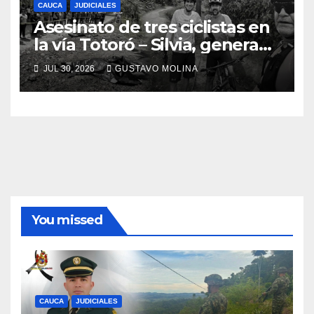
CAUCA
JUDICIALES
Asesinato de tres ciclistas en
la vía Totoró – Silvia, genera
consternación en el Cauca
JUL 30, 2026
GUSTAVO MOLINA
You missed
CAUCA
JUDICIALES