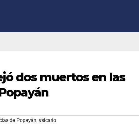
ejó dos muertos en las
 Popayán
cias de Popayán
,
#sicario