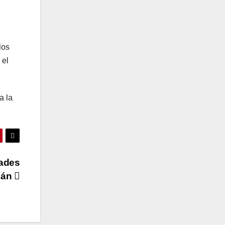
los
 el
a la
dades
yán