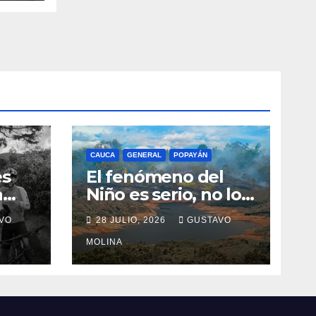
CAUCA
GENERAL
POPAYÁN
es
El fenómeno del
a
Niño es serio, no lo
tome a juego
VO
28 JULIO, 2026
GUSTAVO
n el
MOLINA