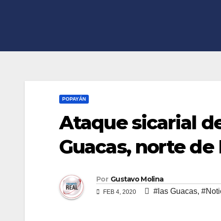
POPAYÁN
Ataque sicarial d
Guacas, norte de
Por
Gustavo Molina
#las Guacas
,
#Noti
FEB 4, 2020