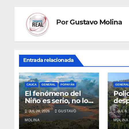
Por
Gustavo Molina
Entrada relacionada
CAUCA
GENERAL
POPAYÁN
GENERA
El fenómeno del
Poli
Niño es serio, no lo
desp
tome a juego
segu
JUL 28, 2026
GUSTAVO
JUL 8,
cafe
MOLINA
prot
MOLINA