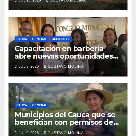
JUL 28, 2026
GUSTAVO MOLINA
CAUCA
GENERAL
JUDICIALES
Capacitación en barbería
abre nuevas oportunidades
para los jóvenes de Puerto
JUL 9, 2026
GUSTAVO MOLINA
Tejada, Cauca
CAUCA
GENERAL
Municipios del Cauca que se
benefician con permisos de
uso de la banda de 900 MHz.
JUL 9, 2026
GUSTAVO MOLINA