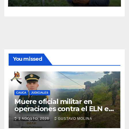
para conectividad digital
You missed
CAUCA
JUDICIALES
Muere oficial militar en
operaciones contra el ELN en
el sur del Cauca
3 AGOSTO, 2026
GUSTAVO MOLINA