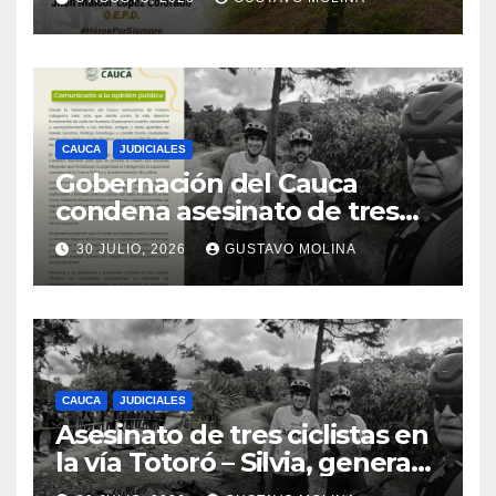
CAUCA
JUDICIALES
Gobernación del Cauca
condena asesinato de tres
ciudadanos y exige medidas
30 JULIO, 2026
GUSTAVO MOLINA
urgentes al Gobierno
Nacional
CAUCA
JUDICIALES
Asesinato de tres ciclistas en
la vía Totoró – Silvia, genera
consternación en el Cauca