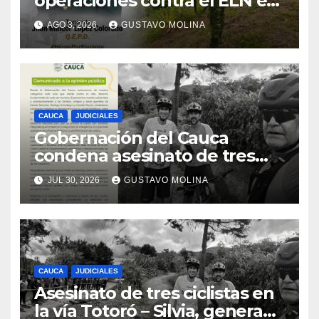
operaciones contra el ELN en
el sur del Cauca
AGO 3, 2026
GUSTAVO MOLINA
CAUCA
JUDICIALES
Gobernación del Cauca
condena asesinato de tres
ciudadanos y exige medidas
JUL 30, 2026
GUSTAVO MOLINA
urgentes al Gobierno
Nacional
CAUCA
JUDICIALES
Asesinato de tres ciclistas en
la vía Totoró – Silvia, genera