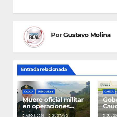
de
entradas
Por
Gustavo Molina
Entrada relacionada
CAUCA
JUDICIALES
CAUCA
Muere oficial militar
Gobe
en operaciones
Cau
contra el ELN en el
ases
AGO 3, 2026
GUSTAVO
JUL 30