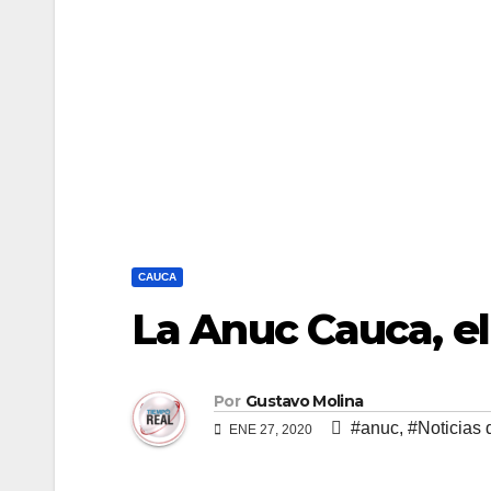
CAUCA
La Anuc Cauca, eli
Por
Gustavo Molina
#anuc
,
#Noticias 
ENE 27, 2020