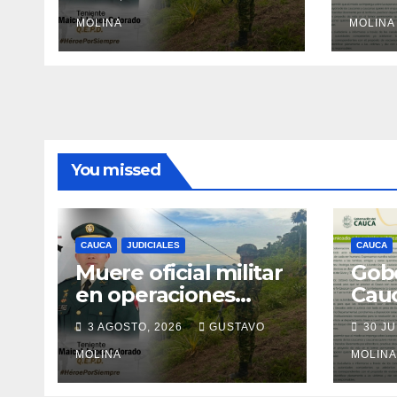
sur del Cauca
ciudad
MOLINA
medi
MOLINA
al G
Naci
You missed
CAUCA
JUDICIALES
CAUCA
Muere oficial militar
Gobe
en operaciones
Cau
contra el ELN en el
ases
3 AGOSTO, 2026
GUSTAVO
30 JU
sur del Cauca
ciudad
MOLINA
med
MOLINA
al G