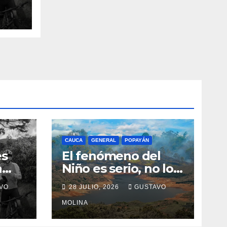
n el
CAUCA
GENERAL
POPAYÁN
es
El fenómeno del
a
Niño es serio, no lo
tome a juego
VO
28 JULIO, 2026
GUSTAVO
n el
MOLINA