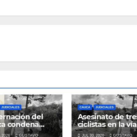
JUDICIALES
CAUCA
JUDICIALES
rnación del
Asesinato de tre
ca condena
ciclistas en la vía
inato de tres
Totoró – Silvia,
, 2026
GUSTAVO
JUL 30, 2026
GUSTAVO