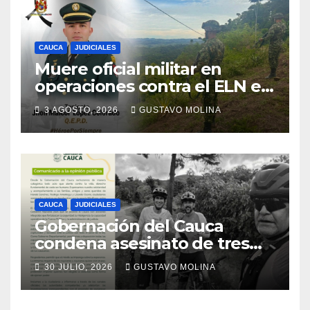
CAUCA
JUDICIALES
Muere oficial militar en
operaciones contra el ELN en
el sur del Cauca
3 AGOSTO, 2026
GUSTAVO MOLINA
CAUCA
JUDICIALES
Gobernación del Cauca
condena asesinato de tres
ciudadanos y exige medidas
30 JULIO, 2026
GUSTAVO MOLINA
urgentes al Gobierno
Nacional