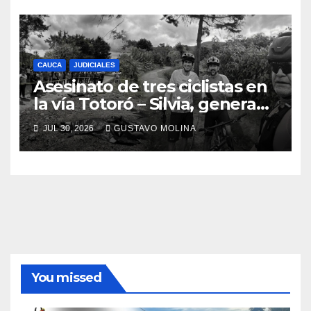
Nacional
CAUCA
JUDICIALES
Asesinato de tres ciclistas en
la vía Totoró – Silvia, genera
consternación en el Cauca
JUL 30, 2026
GUSTAVO MOLINA
You missed