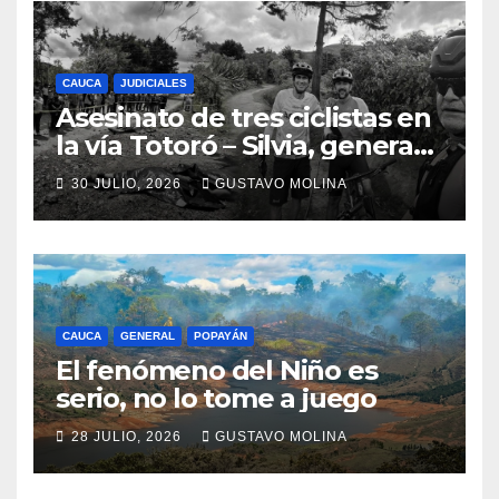
CAUCA
JUDICIALES
Asesinato de tres ciclistas en
la vía Totoró – Silvia, genera
consternación en el Cauca
30 JULIO, 2026
GUSTAVO MOLINA
CAUCA
GENERAL
POPAYÁN
El fenómeno del Niño es
serio, no lo tome a juego
28 JULIO, 2026
GUSTAVO MOLINA