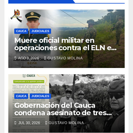
CAUCA
JUDICIALES
Muere oficial militar en
operaciones contra el ELN en
el sur del Cauca
AGO 3, 2026
GUSTAVO MOLINA
CAUCA
JUDICIALES
Gobernación del Cauca
condena asesinato de tres
ciudadanos y exige medidas
JUL 30, 2026
GUSTAVO MOLINA
urgentes al Gobierno