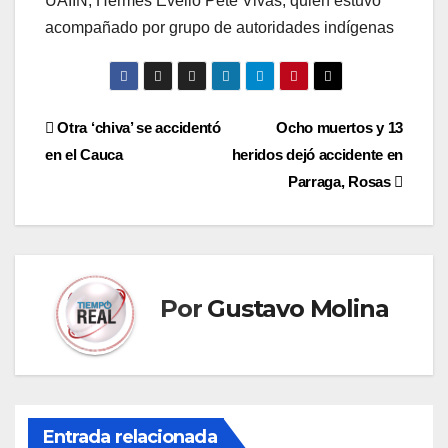
UAIIN, Hermes Evelio Pete Vivas, quien estuvo
acompañado por grupo de autoridades indígenas
Navegación
Otra ‘chiva’ se accidentó
Ocho muertos y 13
en el Cauca
heridos dejó accidente en
de
Parraga, Rosas
entradas
Por
Gustavo Molina
Entrada relacionada