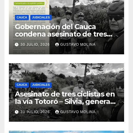
CAUCA
JUDICIALES
Gobernación del Cauca
condena asesinato de tres
ciudadanos y exige medidas
30 JULIO, 2026
GUSTAVO MOLINA
urgentes al Gobierno
Nacional
CAUCA
JUDICIALES
Asesinato de tres ciclistas en
la vía Totoró – Silvia, genera
consternación en el Cauca
30 JULIO, 2026
GUSTAVO MOLINA