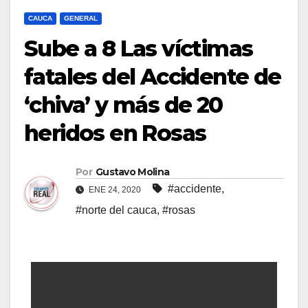
CAUCA
GENERAL
Sube a 8 Las víctimas
fatales del Accidente de
‘chiva’ y más de 20
heridos en Rosas
Por
Gustavo Molina
#accidente
,
ENE 24, 2020
#norte del cauca
,
#rosas