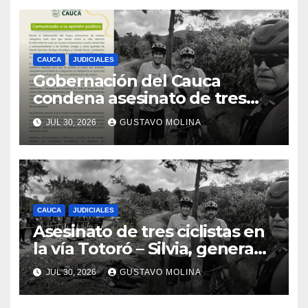
CAUCA
JUDICIALES
Gobernación del Cauca
condena asesinato de tres
ciudadanos y exige medidas
JUL 30, 2026
GUSTAVO MOLINA
urgentes al Gobierno
Nacional
CAUCA
JUDICIALES
Asesinato de tres ciclistas en
la vía Totoró – Silvia, genera
consternación en el Cauca
JUL 30, 2026
GUSTAVO MOLINA