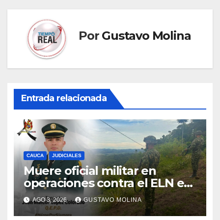
Por
Gustavo Molina
Entrada relacionada
CAUCA
JUDICIALES
Muere oficial militar en
operaciones contra el ELN en
el sur del Cauca
AGO 3, 2026
GUSTAVO MOLINA