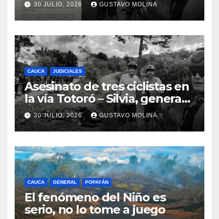
30 JULIO, 2026
GUSTAVO MOLINA
urgentes al Gobierno
Nacional
CAUCA
JUDICIALES
Asesinato de tres ciclistas en
la vía Totoró – Silvia, genera
consternación en el Cauca
30 JULIO, 2026
GUSTAVO MOLINA
CAUCA
GENERAL
POPAYÁN
El fenómeno del Niño es
serio, no lo tome a juego