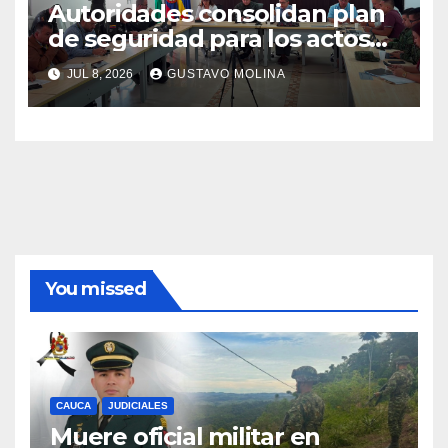
Autoridades consolidan plan
de seguridad para los actos
conmemorativos del 20 de
JUL 8, 2026
GUSTAVO MOLINA
julio
You missed
CAUCA
JUDICIALES
Muere oficial militar en