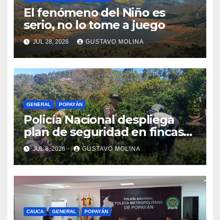
El fenómeno del Niño es
serio, no lo tome a juego
JUL 28, 2026
GUSTAVO MOLINA
GENERAL
POPAYÁN
Policía Nacional despliega
plan de seguridad en fincas
cafeteras para proteger a
JUL 8, 2026
GUSTAVO MOLINA
productores de Popayán
CAUCA
GENERAL
POPAYÁN