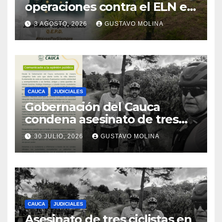
operaciones contra el ELN en
el sur del Cauca
3 AGOSTO, 2026
GUSTAVO MOLINA
CAUCA
JUDICIALES
Gobernación del Cauca
condena asesinato de tres
ciudadanos y exige medidas
30 JULIO, 2026
GUSTAVO MOLINA
urgentes al Gobierno
Nacional
CAUCA
JUDICIALES
Asesinato de tres ciclistas en