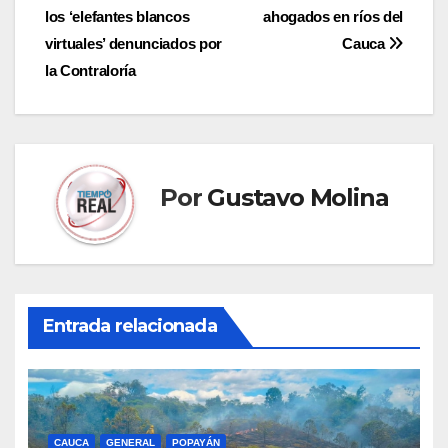
los ‘elefantes blancos
ahogados en ríos del
de
virtuales’ denunciados por
Cauca
entradas
la Contraloría
Por
Gustavo Molina
Entrada relacionada
CAUCA
GENERAL
POPAYÁN