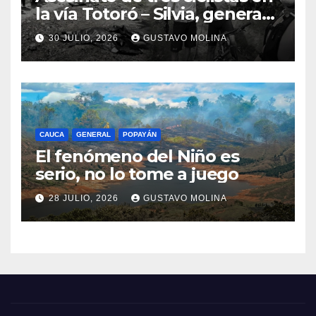
la vía Totoró – Silvia, genera
consternación en el Cauca
30 JULIO, 2026
GUSTAVO MOLINA
CAUCA
GENERAL
POPAYÁN
El fenómeno del Niño es
serio, no lo tome a juego
28 JULIO, 2026
GUSTAVO MOLINA